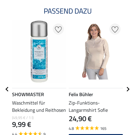
PASSEND DAZU
20
SHOWMASTER
Felix Bühler
Feli
Waschmittel für
Zip-Funktions-
Funk
Bekleidung und Reithosen
Langarmshirt Sofie
24,90 €
(49,95 € / 1 l)
11,90
9,99 €
9,5
4.8
165
4.4
9