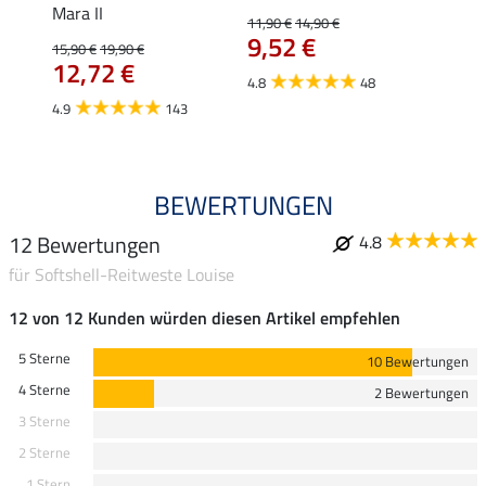
Mara II
Jule
11,90 €
14,90 €
9,52 €
15,90 €
19,90 €
24,90 
12,72 €
ab 
4.8
48
4.9
143
4.6
BEWERTUNGEN
12 Bewertungen
4.8
für Softshell-Reitweste Louise
12 von 12 Kunden würden diesen Artikel empfehlen
5 Sterne
10 Bewertungen
4 Sterne
2 Bewertungen
3 Sterne
2 Sterne
1 Stern