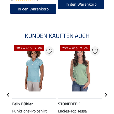
4.8
In den Warenkorb
In den Warenkorb
KUNDEN KAUFTEN AUCH
20 % + 20 % EXTRA
20 % + 20 % EXTRA
40 %
Felix Bühler
STONEDEEK
Felix
a
Funktions-Poloshirt
Ladies-Top Tessa
Funkt