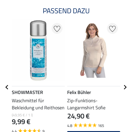
PASSEND DAZU
20
SHOWMASTER
Felix Bühler
Feli
Waschmittel für
Zip-Funktions-
Funk
Bekleidung und Reithosen
Langarmshirt Sofie
24,90 €
(49,95 € / 1 l)
11,90
9,99 €
9,5
4.8
165
4.4
9