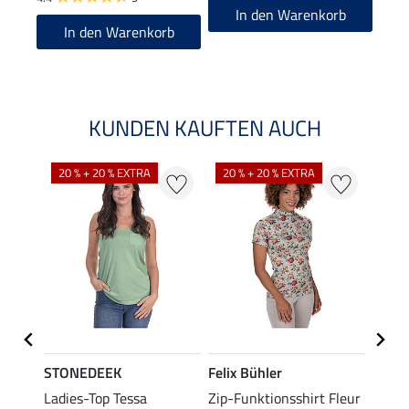
4.8
In den Warenkorb
In den Warenkorb
KUNDEN KAUFTEN AUCH
20 % + 20 % EXTRA
20 % + 20 % EXTRA
40 %
STONEDEEK
Felix Bühler
Felix
s-
Ladies-Top Tessa
Zip-Funktionsshirt Fleur
Funkt