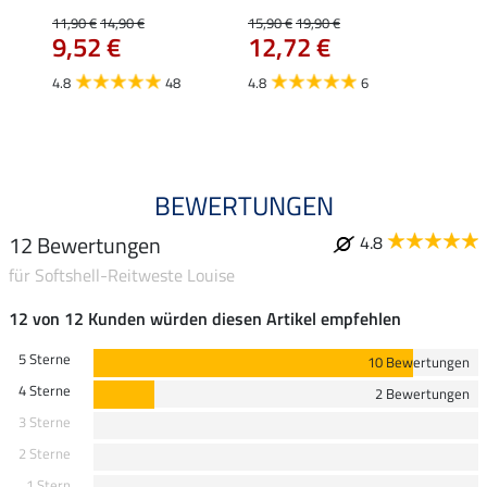
ycle
Jule
11,90 €
14,90 €
15,90 €
19,90 €
9,52 €
12,72 €
24,90 
ab 
4.8
48
4.8
6
4.6
BEWERTUNGEN
12 Bewertungen
4.8
für Softshell-Reitweste Louise
12 von 12 Kunden würden diesen Artikel empfehlen
5 Sterne
10 Bewertungen
4 Sterne
2 Bewertungen
3 Sterne
2 Sterne
1 Stern