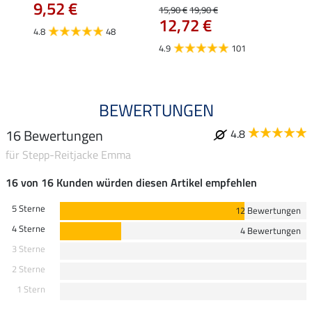
9,52 €
12,
15,90 €
19,90 €
12,72 €
4.8
48
4.8
4.9
101
BEWERTUNGEN
16 Bewertungen
4.8
für Stepp-Reitjacke Emma
16 von 16 Kunden würden diesen Artikel empfehlen
5 Sterne
12 Bewertungen
4 Sterne
4 Bewertungen
3 Sterne
2 Sterne
1 Stern