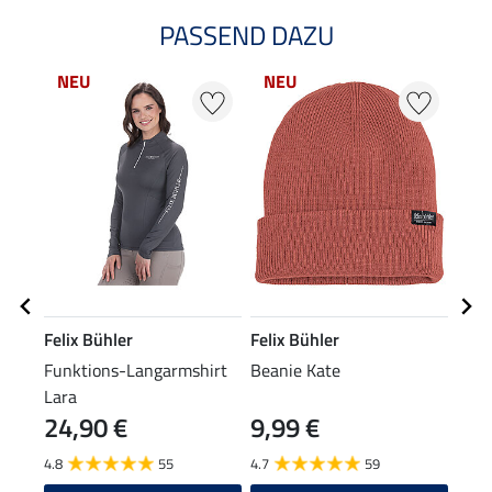
PASSEND DAZU
NEU
NEU
NE
Felix Bühler
Felix Bühler
Feli
Funktions-Langarmshirt
Beanie Kate
Stir
Lara
24,90 €
9,99 €
8,9
4.8
55
4.7
59
4.8