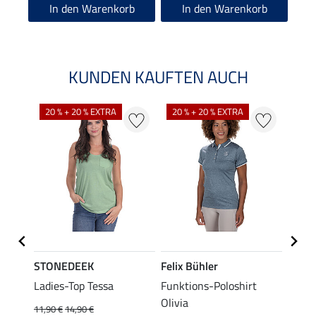
In den Warenkorb
In den Warenkorb
KUNDEN KAUFTEN AUCH
20 % + 20 % EXTRA
20 % + 20 % EXTRA
20 %
STONEDEEK
Felix Bühler
Felix
lia
Ladies-Top Tessa
Funktions-Poloshirt
Zip-F
Olivia
11,90 €
14,90 €
15,90 