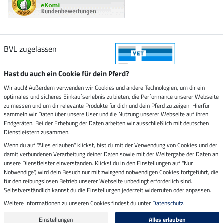
BVL zugelassen
Hast du auch ein Cookie für dein Pferd?
Wir auch! Außerdem verwenden wir Cookies und andere Technologien, um dir ein
optimales und sicheres Einkaufserlebnis zu bieten, die Performance unserer Webseite
Zustellung durch
zu messen und um dir relevante Produkte für dich und dein Pferd zu zeigen! Hierfür
sammeln wir Daten über unsere User und die Nutzung unserer Webseite auf ihren
Endgeräten. Bei der Erhebung der Daten arbeiten wir ausschließlich mit deutschen
Sicher bezahlen mit
Dienstleistern zusammen.
Wenn du auf "Alles erlauben" klickst, bist du mit der Verwendung von Cookies und der
damit verbundenen Verarbeitung deiner Daten sowie mit der Weitergabe der Daten an
Rechnung
Vorkasse
unsere Dienstleister einverstanden. Klickst du in den Einstellungen auf "Nur
Notwendige", wird dein Besuch nur mit zwingend notwendigen Cookies fortgeführt, die
Impressum
für den reibungslosen Betrieb unserer Webseite unbedingt erforderlich sind.
Selbstverständlich kannst du die Einstellungen jederzeit widerrufen oder anpassen.
Weitere Informationen zu unseren Cookies findest du unter
Datenschutz
.
Letzte Aktualisierung am 08.08.2026 um 06:59
Alle Preise in Euro inkl. MwSt. zzgl.
Versandkosten
Einstellungen
Alles erlauben