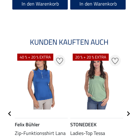
4.9
In den Warenkorb
In den Warenkorb
KUNDEN KAUFTEN AUCH
40 % + 20 % EXTRA
20 % + 20 % EXTRA
20 %
Felix Bühler
STONEDEEK
Felix
ub II
Zip-Funktionsshirt Lana
Ladies-Top Tessa
Zip-F