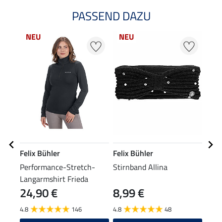
PASSEND DAZU
NEU
NEU
22
Felix Bühler
Felix Bühler
Feli
Performance-Stretch-
Stirnband Allina
Bom
Langarmshirt Frieda
24,90 €
8,99 €
8,49 
6,7
4.8
146
4.8
48