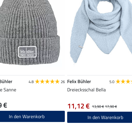
 Bühler
Felix Bühler
4.8
26
5.0
ie Sanne
Dreiecksschal Bella
9 €
11,12 €
13,90 €
17,90 €
In den Warenkorb
In den Warenkorb