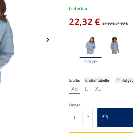
Lieferbar
22,32 €
27,90 €
34,90 €
CLOUDY
Größe: |
Größentabelle
|
Ratge
XS
L
XL
Menge: