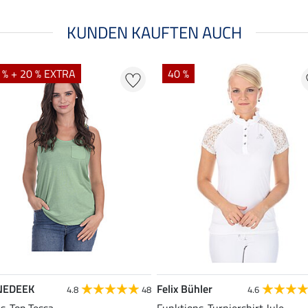
KUNDEN KAUFTEN AUCH
 % + 20 % EXTRA
40 %
NEDEEK
Felix Bühler
4.8
48
4.6
es-Top Tessa
Funktions-Turniershirt Jule