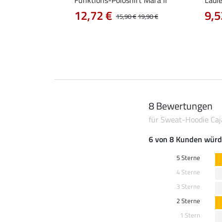
12,72 €
9,5
0 €
24,90 €
15,90 €
19,90 €
8 Bewertungen
für Sweat-Hoodie Caj
6 von 8 Kunden würd
5 Sterne
4 Sterne
3 Sterne
2 Sterne
1 Stern