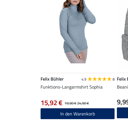
Felix Bühler
Felix
4.9
8
Funktions-Langarmshirt Sophia
Bean
9,9
15,92 €
19,90 €
24,90 €
In den Warenkorb