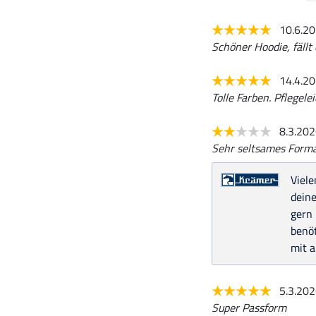
10.6.2
Schöner Hoodie, fällt
14.4.2
Tolle Farben. Pflegel
8.3.20
Sehr seltsames Forma
Viele
dein
gern
benö
mit a
5.3.20
Super Passform