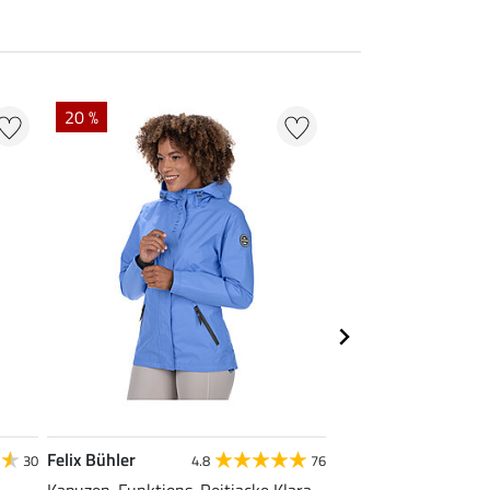
20 %
22 % + 20 % EXTR
Felix Bühler
Felix Bühler
30
4.8
76
Kapuzen-Funktions-Reitjacke Klara
Tank-Top Mira