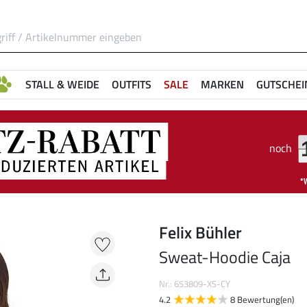
STALL & WEIDE
OUTFITS
SALE
MARKEN
GUTSCHEI
noch
Felix Bühler
Sweat-Hoodie Caja
Nr.: 653809-XS-CY
4.2
8 Bewertung(en)