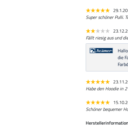
29.1.2
Super schöner Pulli. T
23.12.
Fällt riesig aus und d
Hallo
die F
Farbd
23.11.
Habe den Hoodie in 2
15.10.
Schöner bequemer Ho
Herstellerinformatio