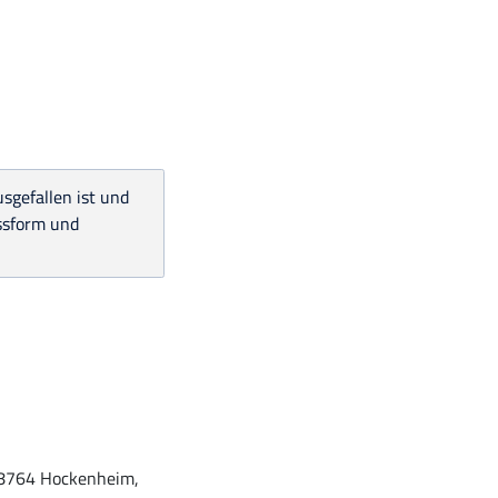
usgefallen ist und
assform und
 68764 Hockenheim,