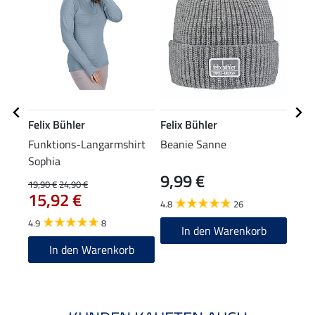
Felix Bühler
Felix Bühler
Feli
Funktions-Langarmshirt
Beanie Sanne
Drei
Sophia
9,99 €
19,90 €
24,90 €
13,90
15,92 €
11
4.8
26
4.9
8
5.0
In den Warenkorb
In den Warenkorb