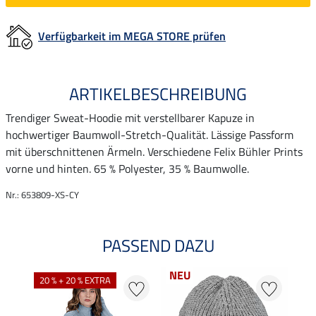
Verfügbarkeit im MEGA STORE prüfen
ARTIKELBESCHREIBUNG
Trendiger Sweat-Hoodie mit verstellbarer Kapuze in
hochwertiger Baumwoll-Stretch-Qualität. Lässige Passform
mit überschnittenen Ärmeln. Verschiedene Felix Bühler Prints
vorne und hinten. 65 % Polyester, 35 % Baumwolle.
Nr.: 653809-XS-CY
PASSEND DAZU
NEU
20 % + 20 % EXTRA
22