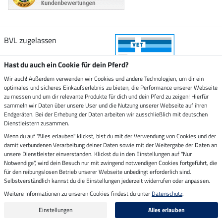
BVL zugelassen
Hast du auch ein Cookie für dein Pferd?
Wir auch! Außerdem verwenden wir Cookies und andere Technologien, um dir ein
optimales und sicheres Einkaufserlebnis zu bieten, die Performance unserer Webseite
Zustellung durch
zu messen und um dir relevante Produkte für dich und dein Pferd zu zeigen! Hierfür
sammeln wir Daten über unsere User und die Nutzung unserer Webseite auf ihren
Endgeräten. Bei der Erhebung der Daten arbeiten wir ausschließlich mit deutschen
Sicher bezahlen mit
Dienstleistern zusammen.
Wenn du auf "Alles erlauben" klickst, bist du mit der Verwendung von Cookies und der
damit verbundenen Verarbeitung deiner Daten sowie mit der Weitergabe der Daten an
Rechnung
Vorkasse
unsere Dienstleister einverstanden. Klickst du in den Einstellungen auf "Nur
Notwendige", wird dein Besuch nur mit zwingend notwendigen Cookies fortgeführt, die
Impressum
für den reibungslosen Betrieb unserer Webseite unbedingt erforderlich sind.
Selbstverständlich kannst du die Einstellungen jederzeit widerrufen oder anpassen.
Weitere Informationen zu unseren Cookies findest du unter
Datenschutz
.
Letzte Aktualisierung am 08.08.2026 um 14:33
Alle Preise in Euro inkl. MwSt. zzgl.
Versandkosten
Einstellungen
Alles erlauben