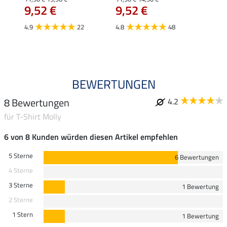
9,52 €
9,52 €
12,
4.9
22
4.8
48
4.8
BEWERTUNGEN
8 Bewertungen
4.2
für T-Shirt Molly
6 von 8 Kunden würden diesen Artikel empfehlen
5 Sterne
6 Bewertungen
4 Sterne
3 Sterne
1 Bewertung
2 Sterne
1 Stern
1 Bewertung