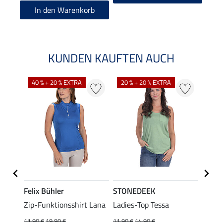
In den Warenkorb
KUNDEN KAUFTEN AUCH
40 % + 20 % EXTRA
20 % + 20 % EXTRA
20 %
Felix Bühler
STONEDEEK
Felix
ub II
Zip-Funktionsshirt Lana
Ladies-Top Tessa
Zip-F
11,90 €
19,90 €
11,90 €
14,90 €
15,90 