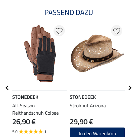
PASSEND DAZU
STONEDEEK
STONEDEEK
STO
All-Season
Strohhut Arizona
Ladi
Reithandschuh Colbee
26,90 €
29,90 €
59
5.0
1
4.8
In den Warenkorb