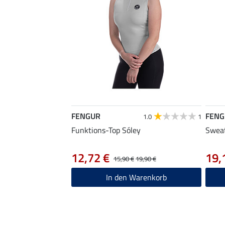
FENGUR
FENG
1.0
1
Funktions-Top Sóley
Sweat
12,72 €
19,
15,90 €
19,90 €
In den Warenkorb