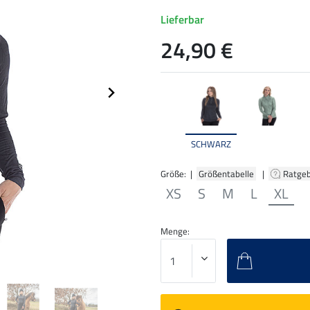
Lieferbar
24,90 €
SCHWARZ
Größe: |
Größentabelle
|
Ratge
XS
S
M
L
XL
Menge: