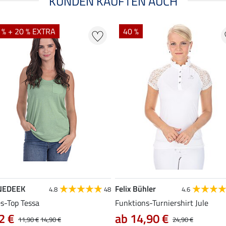
KUNDEN KAUFTEN AUCH
 % + 20 % EXTRA
40 %
NEDEEK
Felix Bühler
4.8
48
4.6
es-Top Tessa
Funktions-Turniershirt Jule
2 €
ab 14,90 €
11,90 €
14,90 €
24,90 €