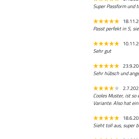
Super Passform und t
18.11.
Passt perfekt in S, s
10.11.
Sehr gut
23.9.2
Sehr hübsch und ange
2.7.20
Cooles Muster, ist so
Variante. Also hat ein
18.6.2
Sieht toll aus, super