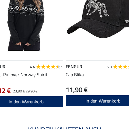
UR
FENGUR
4.4
9
5.0
-Pullover Norway Spirit
Cap Blika
11,90 €
12 €
23,90 €
29,90 €
In den Warenkorb
In den Warenkorb