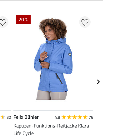
20 %
22 % + 20 % EXTR
Felix Bühler
Felix Bühler
30
4.8
76
Kapuzen-Funktions-Reitjacke Klara
Tank-Top Mira
Life Cycle
7,99 €
9,99 €
12,90