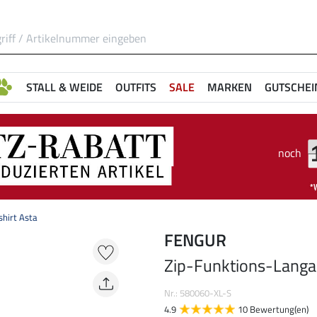
STALL & WEIDE
OUTFITS
SALE
MARKEN
GUTSCHEI
noch
hirt Asta
FENGUR
Zip-Funktions-Langa
Nr.: 580060-XL-S
4.9
10 Bewertung(en)