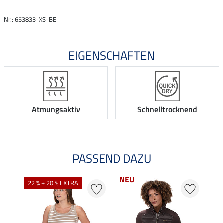
Nr.: 653833-XS-BE
EIGENSCHAFTEN
Atmungsaktiv
Schnelltrocknend
PASSEND DAZU
NEU
22 % + 20 % EXTRA
20