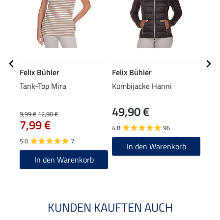
Felix Bühler
Felix Bühler
Feli
Tank-Top Mira
Kombijacke Hanni
Perf
Nia
49,90 €
9,99 €
12,90 €
27,90
7,99 €
22
4.8
96
5.0
7
5.0
In den Warenkorb
In den Warenkorb
KUNDEN KAUFTEN AUCH