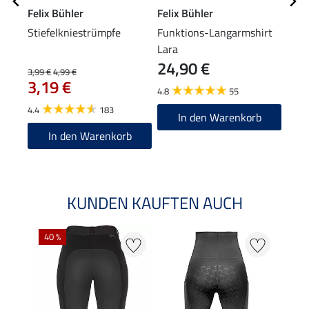
Felix Bühler
Felix Bühler
Feli
Stiefelkniestrümpfe
Funktions-Langarmshirt
Knie
Lara
24,90 €
6,9
3,99 €
4,99 €
3,19 €
4.8
55
4.8
4.4
183
In den Warenkorb
In den Warenkorb
KUNDEN KAUFTEN AUCH
40 %
20 %