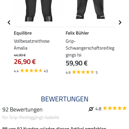
Equilibre
Felix Bühler
Equil
se
Vollbesatzreithose
Grip-
Grip-
Amalia
Schwangerschaftsreitleg
Isabel
gings Isi
44,90 €
49,90 
26,90 €
59,90 €
ab 
4.4
43
4.6
5
4.8
BEWERTUNGEN
92 Bewertungen
4.8
für Grip-Reitleggings Isabelle
88 von 92 Kunden würden diesen Artikel empfehlen