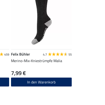
Felix Bühler
459
4.7
55
Merino-Mix-Kniestrümpfe Malia
7,99 €
In den Warenkorb