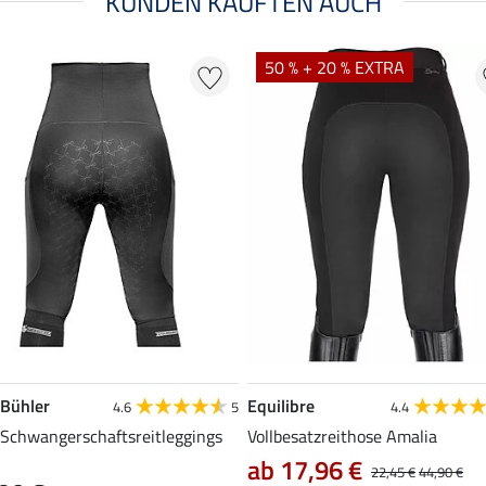
KUNDEN KAUFTEN AUCH
50 % + 20 % EXTRA
 Bühler
Equilibre
4.6
5
4.4
-Schwangerschaftsreitleggings
Vollbesatzreithose Amalia
ab 17,96 €
22,45 €
44,90 €