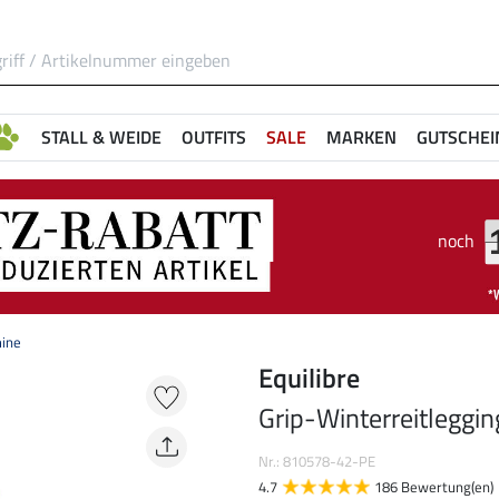
STALL & WEIDE
OUTFITS
SALE
MARKEN
GUTSCHEI
noch
mine
Equilibre
Grip-Winterreitleggi
Nr.: 810578-42-PE
4.7
186 Bewertung(en)