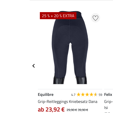
25 % + 20 % EXTRA
Equilibre
Felix
4.9
72
4.7
59
those Kathleen
Grip-Reitleggings Kniebesatz Dana
Grip
Isi
ab 23,92 €
29,90 €
39,90 €