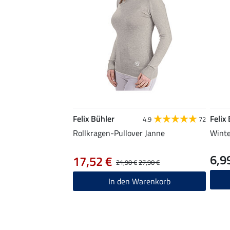
Felix Bühler
Felix
4.9
72
Rollkragen-Pullover Janne
Winte
6,9
17,52 €
21,90 €
27,90 €
In den Warenkorb