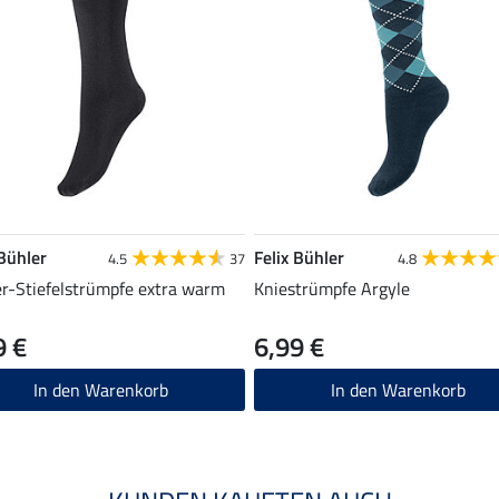
 Bühler
Felix Bühler
4.5
37
4.8
r-Stiefelstrümpfe extra warm
Kniestrümpfe Argyle
9 €
6,99 €
In den Warenkorb
In den Warenkorb