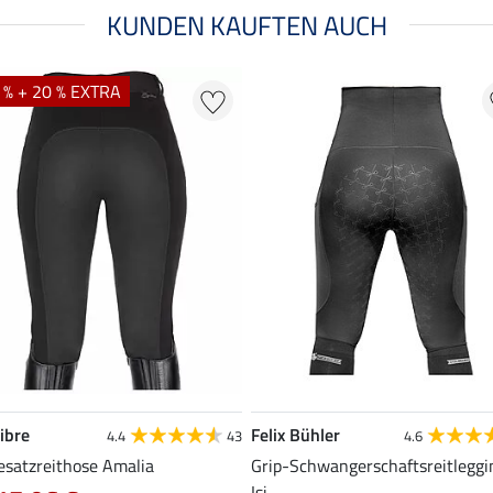
KUNDEN KAUFTEN AUCH
 % + 20 % EXTRA
ibre
Felix Bühler
4.4
43
4.6
esatzreithose Amalia
Grip-Schwangerschaftsreitleggi
Isi