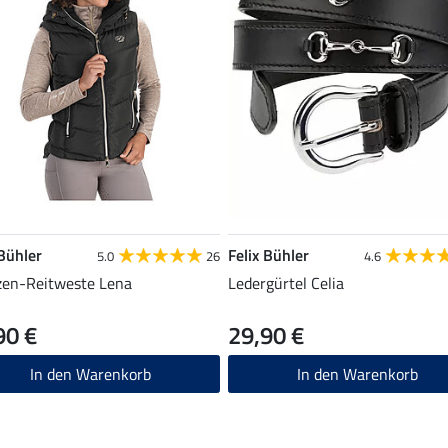
 Bühler
Felix Bühler
5.0
26
4.6
en-Reitweste Lena
Ledergürtel Celia
90 €
29,90 €
In den Warenkorb
In den Warenkorb