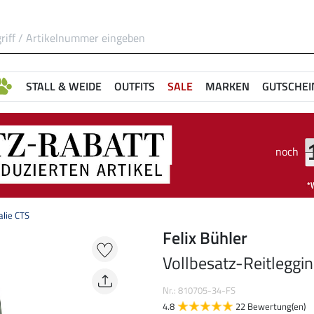
STALL & WEIDE
OUTFITS
SALE
MARKEN
GUTSCHEI
noch
alie CTS
Felix Bühler
Vollbesatz-Reitleggi
Nr.: 810705-34-FS
4.8
22 Bewertung(en)