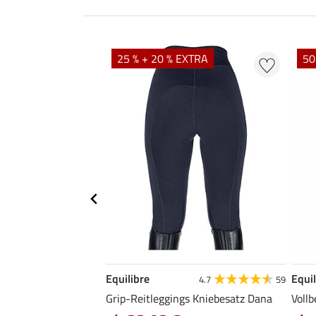
25 % + 20 % EXTRA
50
Equilibre
Equil
4.8
43
4.7
59
gs Amanda
Grip-Reitleggings Kniebesatz Dana
Vollb