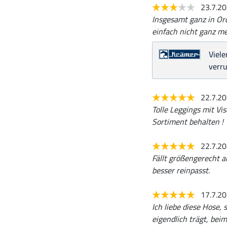
23.7.2
Insgesamt ganz in Ord
einfach nicht ganz me
Viele
verru
22.7.2
Tolle Leggings mit Vi
Sortiment behalten !
22.7.2
Fällt größengerecht a
besser reinpasst.
17.7.2
Ich liebe diese Hose,
eigendlich trägt, bei