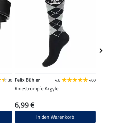
Felix Bühler
Felix Bühler
30
4.8
460
Kniestrümpfe Argyle
Kniestrümpfe Lela
6,99 €
6,99 €
In den Warenkorb
In den W