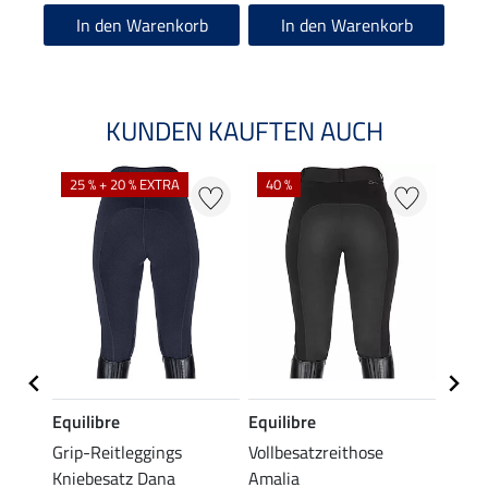
In den Warenkorb
In den Warenkorb
KUNDEN KAUFTEN AUCH
25 % + 20 % EXTRA
40 %
Equilibre
Equilibre
Felix
se
Grip-Reitleggings
Vollbesatzreithose
Grip-
Kniebesatz Dana
Amalia
Schwa