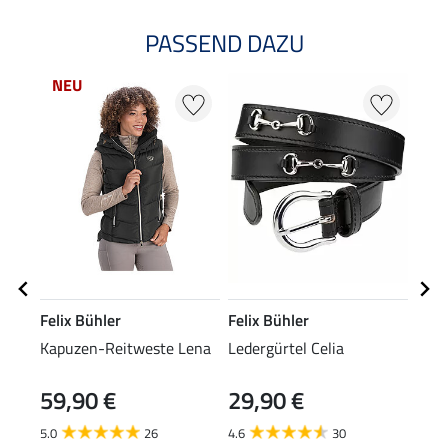
PASSEND DAZU
NEU
Felix Bühler
Felix Bühler
Feli
Kapuzen-Reitweste Lena
Ledergürtel Celia
Knie
59,90 €
29,90 €
6,9
5.0
26
4.6
30
4.8