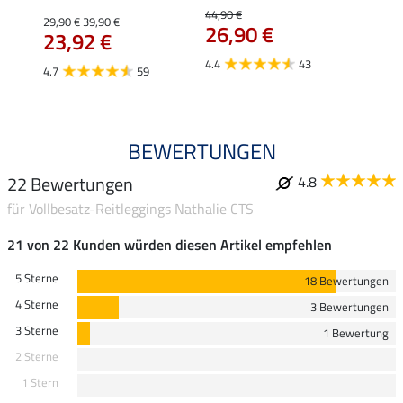
gings 
44,90 €
29,90 €
39,90 €
26,90 €
59,
23,92 €
4.4
43
4.6
4.7
59
BEWERTUNGEN
22 Bewertungen
4.8
für Vollbesatz-Reitleggings Nathalie CTS
21 von 22 Kunden würden diesen Artikel empfehlen
5 Sterne
18 Bewertungen
4 Sterne
3 Bewertungen
3 Sterne
1 Bewertung
2 Sterne
1 Stern