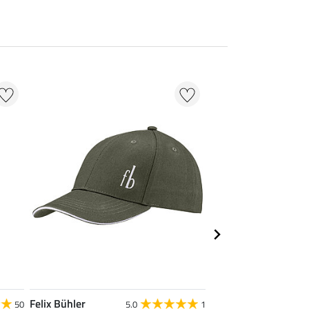
38 % + 20 % EXTR
Felix Bühler
Felix Bühler
50
5.0
1