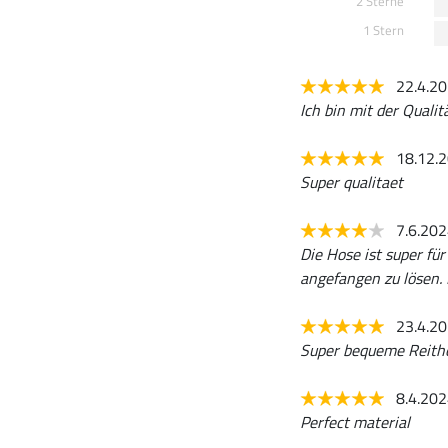
2 Sterne
1 Stern
22.4.2
Ich bin mit der Qualit
18.12.
Super qualitaet
7.6.20
Die Hose ist super fü
angefangen zu lösen. I
23.4.2
Super bequeme Reith
8.4.20
Perfect material