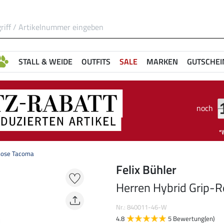
STALL & WEIDE
OUTFITS
SALE
MARKEN
GUTSCHEI
noch
those Tacoma
Felix Bühler
Herren Hybrid Grip-
Nr.: 840011-46-W
4.8
5 Bewertung(en)