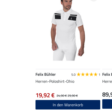
Felix Bühler
Felix
5.0
1
Herren-Poloshirt-Ohio
Herre
89,
19,92 €
24,90 €
29,90 €
In den Warenkorb