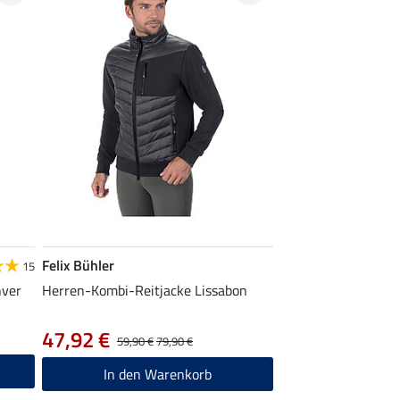
Felix Bühler
15
nver
Herren-Kombi-Reitjacke Lissabon
47,92 €
59,90 €
79,90 €
In den Warenkorb