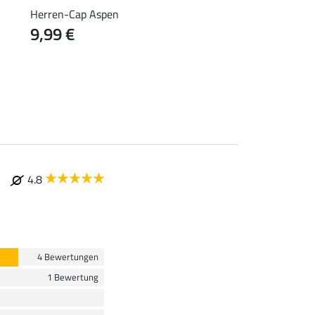
Herren-Cap Aspen
Herren Grip-Perform
9,99 €
Frisco
31,92 €
39,90 €
64
4.8
4 Bewertungen
1 Bewertung