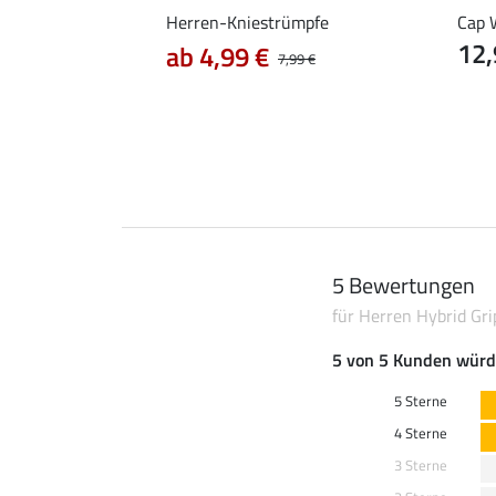
besatzreithose Tex
Herren-Kniestrümpfe
Cap 
12,
ab 4,99 €
5 €
99,90 €
7,99 €
5 Bewertungen
für Herren Hybrid Gr
5 von 5 Kunden würd
5 Sterne
4 Sterne
3 Sterne