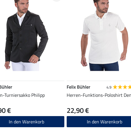
 Bühler
Felix Bühler
4.9
n-Turniersakko Philipp
Herren-Funktions-Poloshirt De
90 €
22,90 €
In den Warenkorb
In den Warenkorb