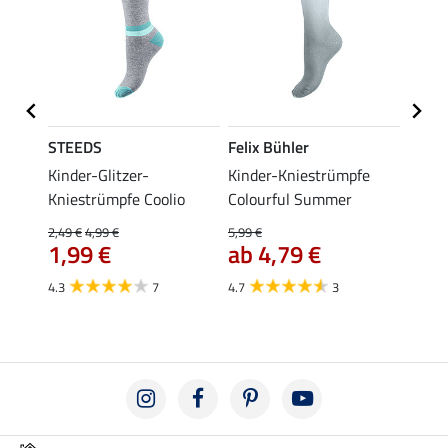
STEEDS
Felix Bühler
STEE
fe
Kinder-Glitzer-
Kinder-Kniestrümpfe
Knies
Kniestrümpfe Coolio
Colourful Summer
4,99 €
ab 
2,49 €
4,99 €
5,99 €
1,99 €
ab 4,79 €
4.5
4.3
7
4.7
3