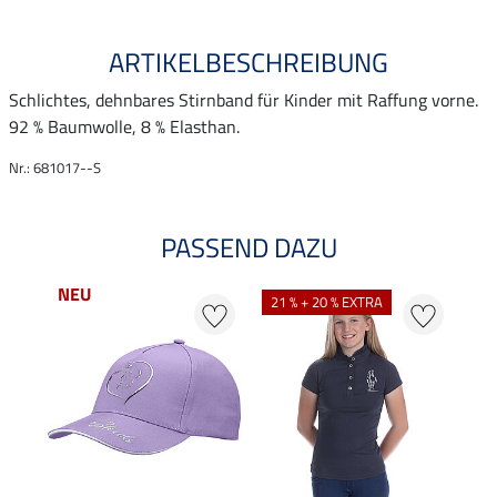
ARTIKELBESCHREIBUNG
Schlichtes, dehnbares Stirnband für Kinder mit Raffung vorne.
92 % Baumwolle, 8 % Elasthan.
Nr.: 681017--S
PASSEND DAZU
NEU
21 % + 20 % EXTRA
20