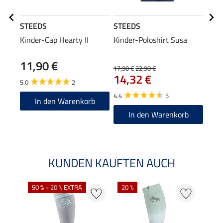
STEEDS
STEEDS
STE
Kinder-Cap Hearty II
Kinder-Poloshirt Susa
Kind
Isis
11,90 €
17,90 €
22,90 €
27,90
14,32 €
22
5.0
2
4.4
5
5.0
In den Warenkorb
In den Warenkorb
KUNDEN KAUFTEN AUCH
NE
50 % + 20 % EXTRA
20 %