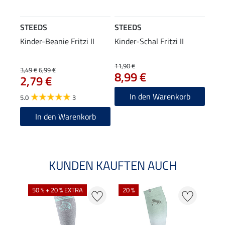
STEEDS
STEEDS
Kinder-Beanie Fritzi II
Kinder-Schal Fritzi II
11,90 €
3,49 €
6,99 €
8,99 €
2,79 €
In den Warenkorb
5.0
3
In den Warenkorb
KUNDEN KAUFTEN AUCH
NE
50 % + 20 % EXTRA
20 %