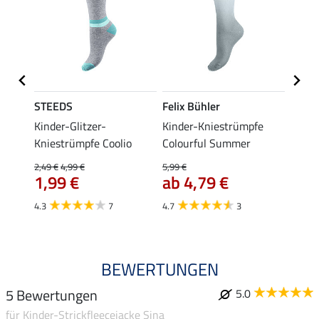
STEEDS
Felix Bühler
STEE
ggings
Kinder-Glitzer-
Kinder-Kniestrümpfe
Knies
Kniestrümpfe Coolio
Colourful Summer
4,99 €
ab 
2,49 €
4,99 €
5,99 €
1,99 €
ab 4,79 €
4.5
4.3
7
4.7
3
BEWERTUNGEN
5 Bewertungen
5.0
für Kinder-Strickfleecejacke Sina