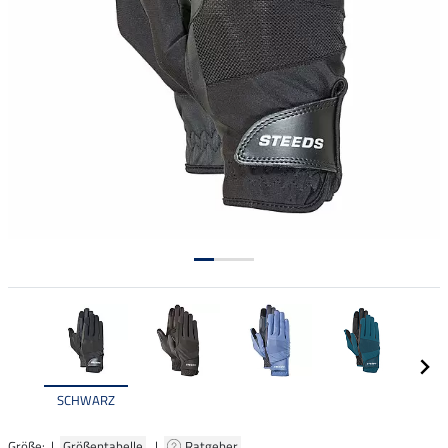
SCHWARZ
Größe: |
Größentabelle
|
Ratgeber