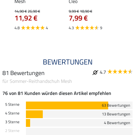
Mesh
Cleo
Tan
14,90 €
26,90 €
9,99 €
18,90 €
17,90 
11,92 €
7,99 €
14,
4.8
4
4.3
9
4.4
BEWERTUNGEN
81 Bewertungen
4.7
für Sommer-Reithandschuh Mesh
76 von 81 Kunden würden diesen Artikel empfehlen
5 Sterne
63 Bewertungen
4 Sterne
13 Bewertungen
3 Sterne
4 Bewertungen
2 Sterne