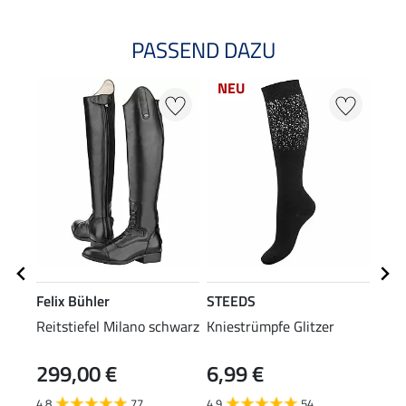
PASSEND DAZU
NEU
Felix Bühler
STEEDS
Feli
Reitstiefel Milano schwarz
Kniestrümpfe Glitzer
Lede
299,00 €
6,99 €
39
4.8
77
4.9
54
4.8