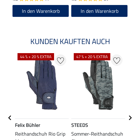
In den Warenkorb
In den Warenkorb
KUNDEN KAUFTEN AUCH
44 % + 20 % EXTRA
47 % + 20 % EXTRA
21 %
Felix Bühler
STEEDS
Felix
schuh
Reithandschuh Rio Grip
Sommer-Reithandschuh
Somm