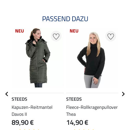
PASSEND DAZU
NEU
NEU
25
STEEDS
STEEDS
STE
Kapuzen-Reitmantel
Fleece-Rollkragenpullover
Stir
Davos II
Thea
89,90 €
14,90 €
5,99 
4,7