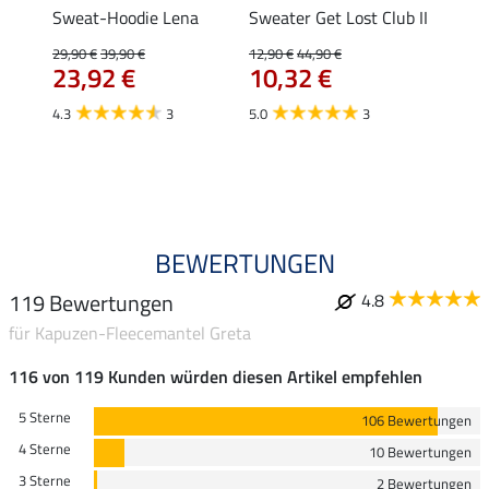
Sweat-Hoodie Lena
Sweater Get Lost Club II
Kapuz
 Thea
Lynn
29,90 €
39,90 €
12,90 €
44,90 €
23,92 €
10,32 €
35,90 
28,
4.3
3
5.0
3
4.8
BEWERTUNGEN
119 Bewertungen
4.8
für Kapuzen-Fleecemantel Greta
116 von 119 Kunden würden diesen Artikel empfehlen
5 Sterne
106 Bewertungen
4 Sterne
10 Bewertungen
3 Sterne
2 Bewertungen