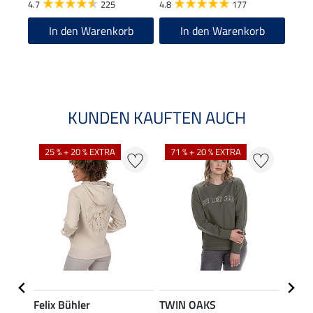
4.7
225
4.8
177
5.0
In den Warenkorb
In den Warenkorb
KUNDEN KAUFTEN AUCH
25 % + 20 % EXTRA
71 % + 20 % EXTRA
20 %
Felix Bühler
TWIN OAKS
Felix