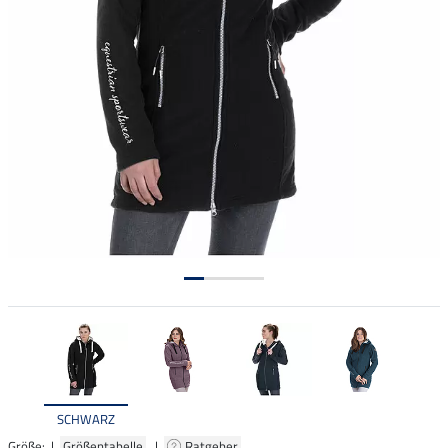
SCHWARZ
Größe: |
Größentabelle
|
Ratgeber