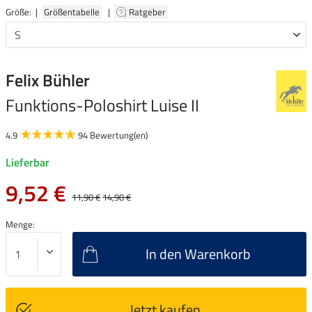
Größe: |
Größentabelle
|
Ratgeber
Felix Bühler
Funktions-Poloshirt Luise II
4.9
94 Bewertung(en)
Lieferbar
9,52 €
11,90 €
14,90 €
Menge:
In den Warenkorb
Jetzt kaufen