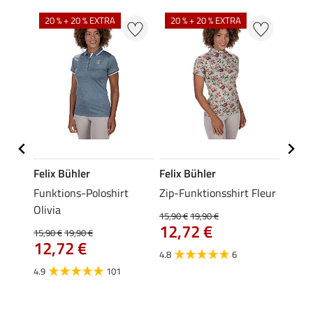
20 % + 20 % EXTRA
20 % + 20 % EXTRA
40 %
Felix Bühler
Felix Bühler
Felix
p
Funktions-Poloshirt
Zip-Funktionsshirt Fleur
Funkt
Olivia
Jule
15,90 €
19,90 €
12,72 €
15,90 €
19,90 €
24,90 
12,72 €
ab 
4.8
6
4.9
101
4.6