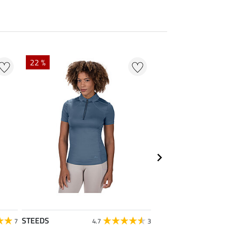
22 %
20 % + 20 % EXTR
STEEDS
Felix Bühler
7
4.7
3