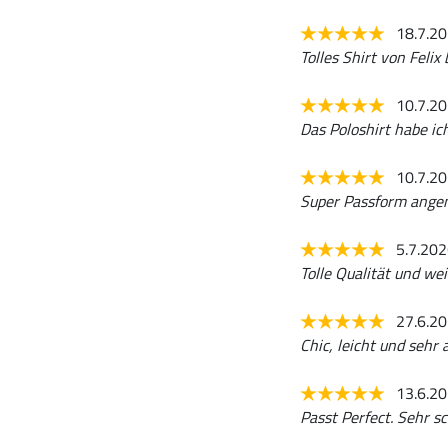
18.7.2
Tolles Shirt von Feli
10.7.2
Das Poloshirt habe ic
10.7.2
Super Passform ange
5.7.20
Tolle Qualität und we
27.6.2
Chic, leicht und sehr
13.6.2
Passt Perfect. Sehr s