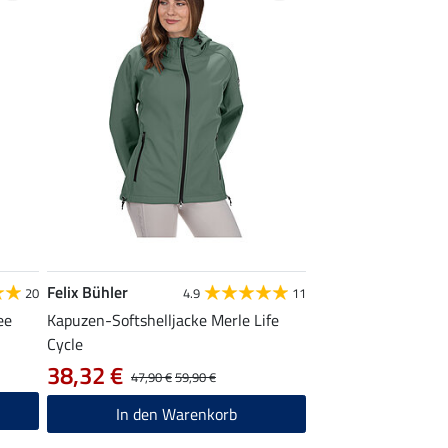
Felix Bühler
20
4.9
11
ee
Kapuzen-Softshelljacke Merle Life
Cycle
38,32 €
47,90 €
59,90 €
In den Warenkorb