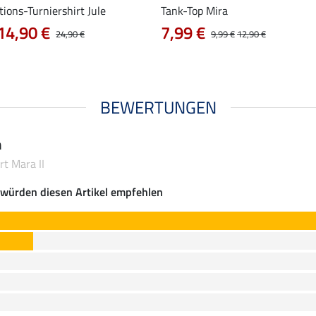
ions-Turniershirt Jule
Tank-Top Mira
14,90 €
7,99 €
24,90 €
9,99 €
12,90 €
BEWERTUNGEN
n
rt Mara II
würden diesen Artikel empfehlen