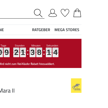
NE
RATGEBER
MEGA STORES
0
0
0
0
9
9
9
9
2
2
2
2
1
1
1
1
3
3
3
3
8
8
8
8
1
1
1
1
3
3
3
3
ara II