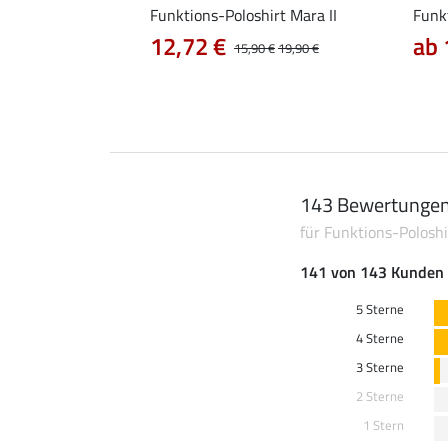
Funktions-Poloshirt Mara II
Funkt
12,72 €
ab 
0 €
17,90 €
15,90 €
19,90 €
143 Bewertunge
für Funktions-Poloshi
141 von 143 Kunden 
5 Sterne
4 Sterne
3 Sterne
2 Sterne
1 Stern