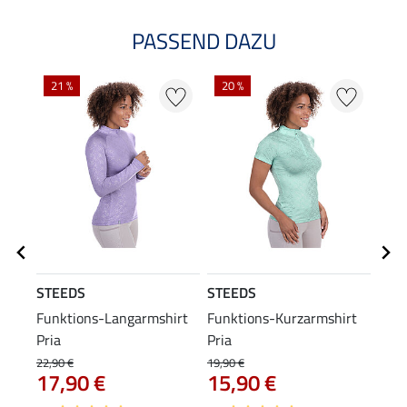
PASSEND DAZU
21 %
20 %
20
STEEDS
STEEDS
STE
Funktions-Langarmshirt
Funktions-Kurzarmshirt
Funk
Pria
Pria
22,90 €
19,90 €
14,90
17,90 €
15,90 €
11