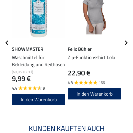
SHOWMASTER
Felix Bühler
Feli
Waschmittel für
Zip-Funktionsshirt Lola
Cap 
Bekleidung und Reithosen
22,90 €
8,9
(49,95 € / 1 l)
9,99 €
4.8
166
4.8
4.4
9
In den Warenkorb
In den Warenkorb
KUNDEN KAUFTEN AUCH