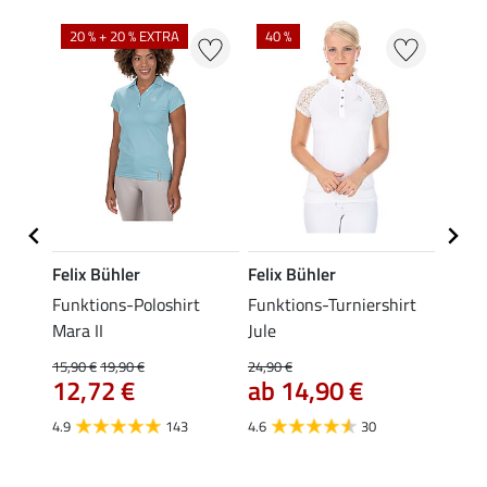
20 % + 20 % EXTRA
40 %
22 %
Felix Bühler
Felix Bühler
Felix
Funktions-Poloshirt
Funktions-Turniershirt
Tank-
Mara II
Jule
9,99 €
7,9
15,90 €
19,90 €
24,90 €
12,72 €
ab 14,90 €
5.0
4.9
143
4.6
30