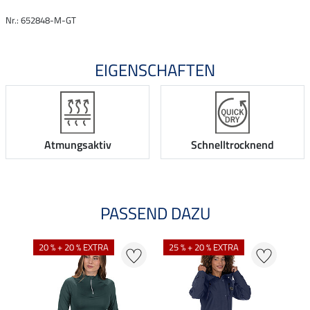
Nr.: 652848-M-GT
EIGENSCHAFTEN
Atmungsaktiv
Schnelltrocknend
PASSEND DAZU
20 % + 20 % EXTRA
25 % + 20 % EXTRA
20