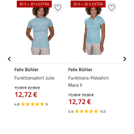
30 % + 20 % EXTRA
20 % + 20 % EXTRA
20 %
Felix Bühler
Felix Bühler
Felix
shirt
Funktionsshirt Julie
Funktions-Poloshirt
Zip-F
Mara II
15,90 €
22,90 €
15,90 
12,72 €
12,
15,90 €
19,90 €
12,72 €
4.8
9
4.8
4.9
143