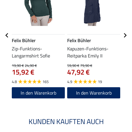
Felix Bühler
Felix Bühler
Feli
Zip-Funktions-
Kapuzen-Funktions-
Komb
Langarmshirt Sofie
Reitparka Emily II
19,90 €
24,90 €
59,90 €
79,90 €
39,90
15,92 €
47,92 €
31
4.8
165
4.9
19
4.8
In den Warenkorb
In den Warenkorb
KUNDEN KAUFTEN AUCH