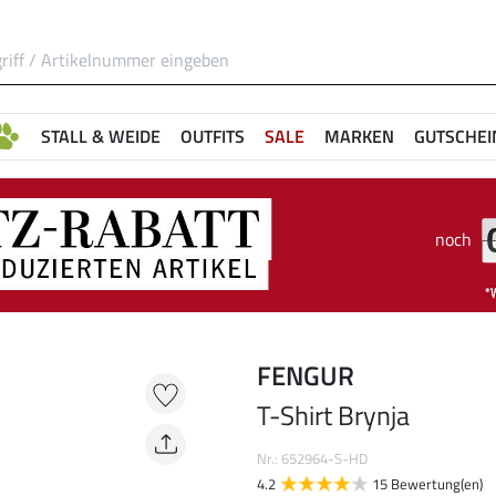
STALL & WEIDE
OUTFITS
SALE
MARKEN
GUTSCHEI
noch
FENGUR
T-Shirt Brynja
Nr.: 652964-S-HD
4.2
15 Bewertung(en)