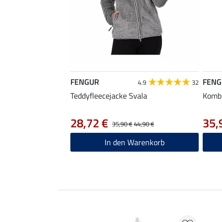
FENGUR
FENG
4.9
32
Teddyfleecejacke Svala
Kombi
28,72 €
35,
35,90 €
44,90 €
In den Warenkorb