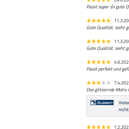
Passt super 👍 gute Q
11.3.2
Gute Qualität, sieht g
11.3.2
Gute Qualität, sieht g
4.6.20
Passt perfekt und gefä
7.4.20
Das glitzernde Motiv h
Viele
nicht
1.2.20