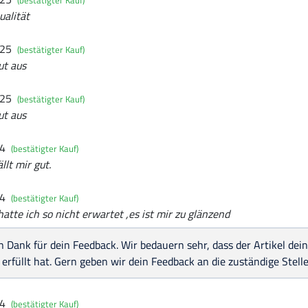
(bestätigter Kauf)
ualität
025
(bestätigter Kauf)
ut aus
025
(bestätigter Kauf)
ut aus
24
(bestätigter Kauf)
llt mir gut.
24
(bestätigter Kauf)
atte ich so nicht erwartet ,es ist mir zu glänzend
n Dank für dein Feedback. Wir bedauern sehr, dass der Artikel de
 erfüllt hat. Gern geben wir dein Feedback an die zuständige Stelle
24
(bestätigter Kauf)