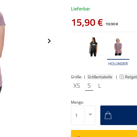
Lieferbar
15,90 €
19,90 €
HOLUNDER
Größe: |
Größentabelle
|
Ratge
XS
S
L
Menge: