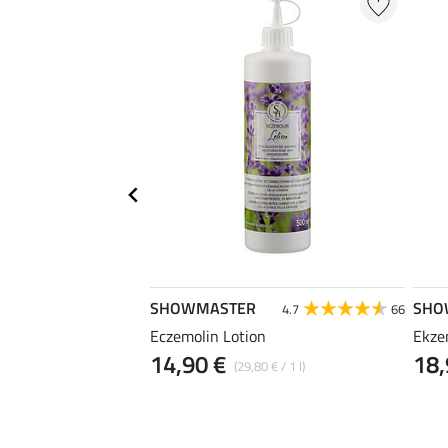
SHOWMASTER
SHO
4.6
44
4.7
66
nmaske Fanney
Eczemolin Lotion
Ekze
14,90 €
18,
(29,80 € / 1 l)