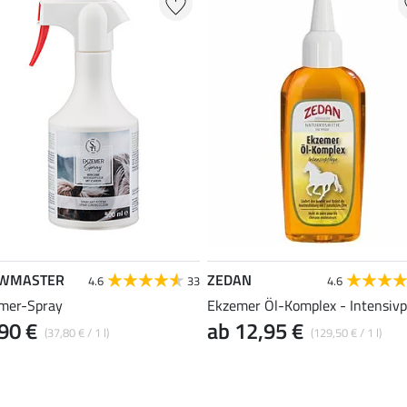
WMASTER
ZEDAN
4.6
33
4.6
mer-Spray
Ekzemer Öl-Komplex - Intensivp
90 €
ab 12,95 €
(37,80 € / 1 l)
(129,50 € / 1 l)