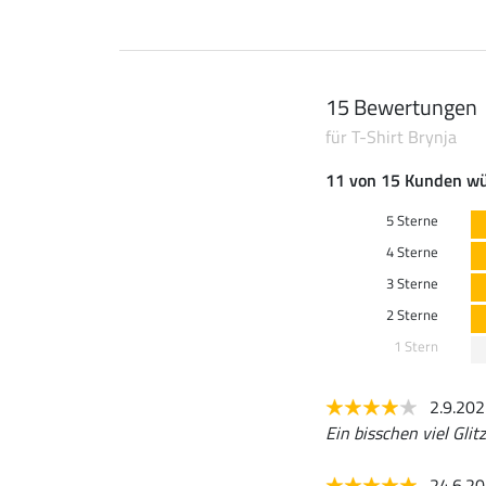
15 Bewertungen
für T-Shirt Brynja
11 von 15 Kunden wü
5 Sterne
4 Sterne
3 Sterne
2 Sterne
1 Stern
2.9.20
Ein bisschen viel Gli
24.6.2