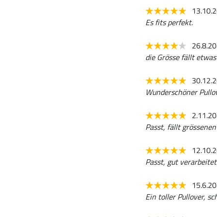
13.10.
Es fits perfekt.
26.8.2
die Grösse fällt etwa
30.12.
Wunderschöner Pullo
2.11.2
Passt, fällt grössene
12.10.
Passt, gut verarbeitet
15.6.2
Ein toller Pullover, 