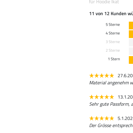
für Hoodie Ikat
11 von 12 Kunden wü
5 Sterne
4 Sterne
3 Sterne
2 Sterne
1 Stern
27.6.2
Material angenehm wa
13.1.2
Sehr gute Passform, 
5.1.20
Der Grösse entspreche