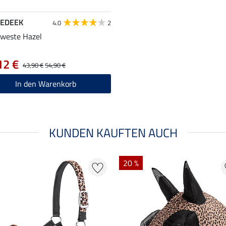
EDEEK
4.0
2
weste Hazel
12 €
43,90 €
54,90 €
In den Warenkorb
KUNDEN KAUFTEN AUCH
20 %