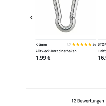
Krämer
STO
4.5
4
4.7
54
Allzweck-Karabinerhaken
Halft
1,99 €
16,
12 Bewertungen