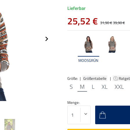
Lieferbar
25,52 €
31,90 €
39,90 €
MOOSGRÜN
Größe: |
Größentabelle
|
Ratge
S
M
L
XL
XXL
Menge: