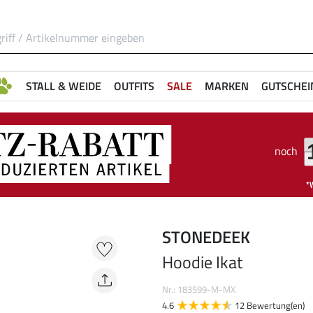
STALL & WEIDE
OUTFITS
SALE
MARKEN
GUTSCHEI
noch
STONEDEEK
Hoodie Ikat
Nr.: 183599-M-MX
4.6
12 Bewertung(en)