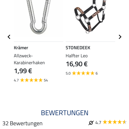
Krämer
STONEDEEK
STON
m
Allzweck-
Halfter Leo
Flieg
16,90 €
Karabinerhaken
19,90 
1,99 €
ab 
5.0
6
4.7
54
4.5
BEWERTUNGEN
32 Bewertungen
4.7