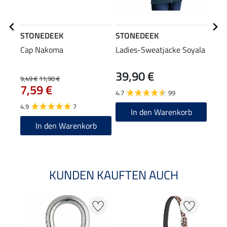
STONEDEEK
STONEDEEK
STO
Cap Nakoma
Ladies-Sweatjacke Soyala
Ladi
39,90 €
59
9,49 €
11,90 €
7,59 €
4.7
99
4.8
4.9
7
In den Warenkorb
In den Warenkorb
KUNDEN KAUFTEN AUCH
20 %