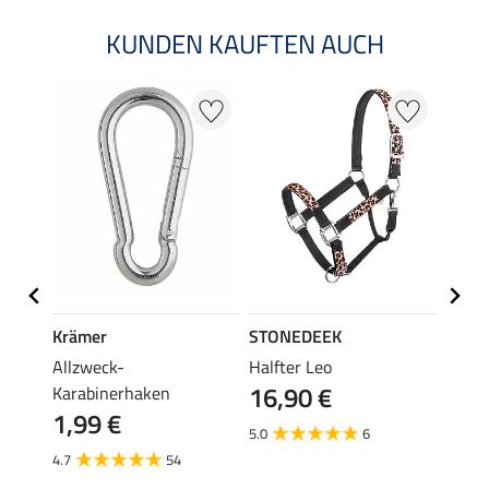
KUNDEN KAUFTEN AUCH
20 %
Krämer
STONEDEEK
STON
tton
Allzweck-
Halfter Leo
Flieg
16,90 €
Karabinerhaken
19,90 
1,99 €
ab 
5.0
6
4.7
54
4.5