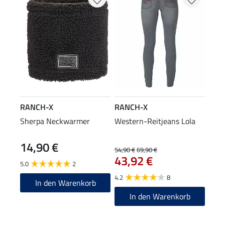
RANCH-X
RANCH-X
Sherpa Neckwarmer
Western-Reitjeans Lola
14,90 €
54,90 €
69,90 €
43,92 €
5.0
2
4.2
8
In den Warenkorb
In den Warenkorb