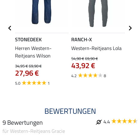
STONEDEEK
RANCH-X
STON
on
Herren Western-
Western-Reitjeans Lola
Herre
Reitjeans Wilson
Reitj
54,90 €
69,90 €
64,
43,92 €
34,95 €
69,90 €
27,96 €
5.0
4.2
8
5.0
1
BEWERTUNGEN
9 Bewertungen
4.4
für Western-Reitjeans Gracie