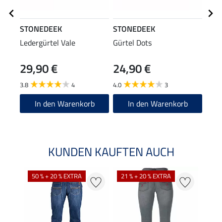
STONEDEEK
STONEDEEK
STO
Ledergürtel Vale
Gürtel Dots
Lede
29,90 €
24,90 €
69
3.8
4
4.0
3
4.9
In den Warenkorb
In den Warenkorb
KUNDEN KAUFTEN AUCH
50 % + 20 % EXTRA
21 % + 20 % EXTRA