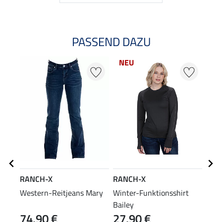
PASSEND DAZU
NEU
RANCH-X
RANCH-X
RAN
Western-Reitjeans Mary
Winter-Funktionsshirt
Stir
Bailey
74,90 €
27,90 €
12