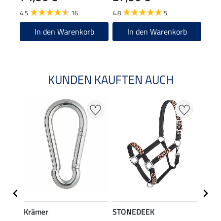
4.5
16
4.8
5
4.5
In den Warenkorb
In den Warenkorb
KUNDEN KAUFTEN AUCH
20 %
Krämer
STONEDEEK
STON