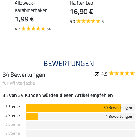
tton
Allzweck-
Halfter Leo
Flieg
16,90 €
Karabinerhaken
19,90 
1,99 €
ab 
5.0
6
4.7
54
4.5
BEWERTUNGEN
34 Bewertungen
4.9
für Winterjacke
34 von 34 Kunden würden diesen Artikel empfehlen
5 Sterne
30 Bewertungen
4 Sterne
4 Bewertungen
3 Sterne
2 Sterne