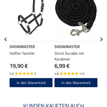
SHOWMASTER
SHOWMASTER
SHO
Halfter Twinkle
Strick Durable mit
Anbi
Karabiner
Pani
19,90 €
6,99 €
7,9
5.0
5
4.8
115
4.7
In den Warenkorb
In den Warenkorb
KUNDEN KAUFTEN AUCH