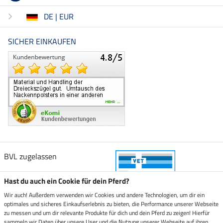
DE | EUR
SICHER EINKAUFEN
BVL zugelassen
Hast du auch ein Cookie für dein Pferd?
Wir auch! Außerdem verwenden wir Cookies und andere Technologien, um dir ein
optimales und sicheres Einkaufserlebnis zu bieten, die Performance unserer Webseite
Zustellung durch
zu messen und um dir relevante Produkte für dich und dein Pferd zu zeigen! Hierfür
sammeln wir Daten über unsere User und die Nutzung unserer Webseite auf ihren