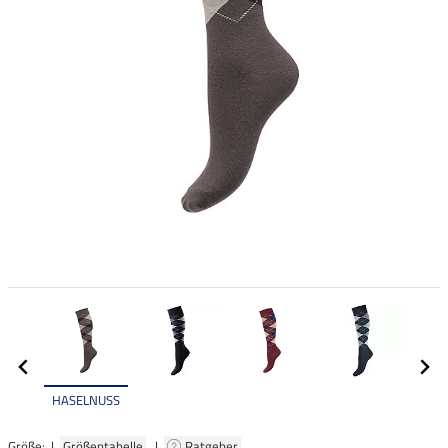
HASELNUSS
Größe: |
Größentabelle
|
Ratgeber