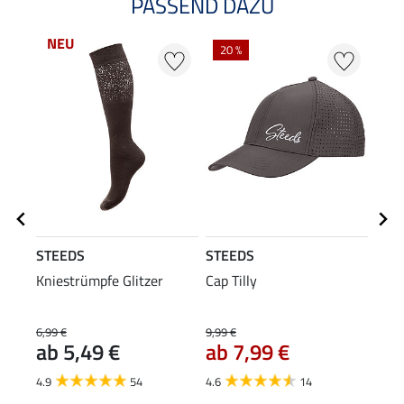
PASSEND DAZU
NEU
20 %
20
STEEDS
STEEDS
Equi
Kniestrümpfe Glitzer
Cap Tilly
Grip
6,99 €
9,99 €
49,90
ab 5,49 €
ab 7,99 €
ab 
4.9
54
4.6
14
4.8