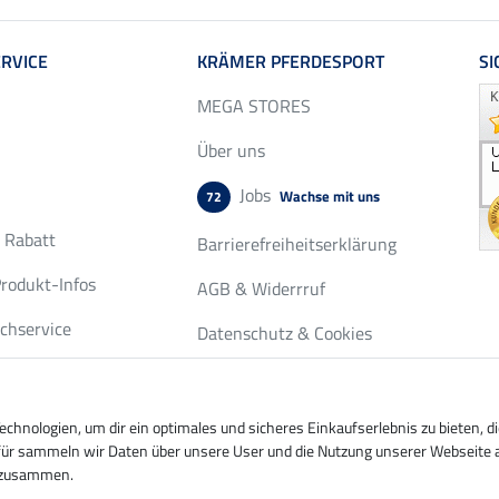
RVICE
KRÄMER PFERDESPORT
SI
MEGA STORES
Über uns
Jobs
Wachse mit uns
72
r Rabatt
Barrierefreiheitserklärung
rodukt-Infos
AGB & Widerrruf
chservice
Datenschutz & Cookies
fordern
Impressum
nde-Seiten
hnologien, um dir ein optimales und sicheres Einkaufserlebnis zu bieten, 
ierfür sammeln wir Daten über unsere User und die Nutzung unserer Webseite 
n zusammen.