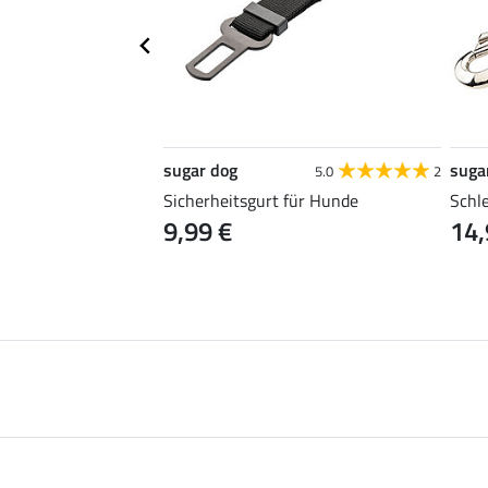
sugar dog
suga
4.7
47
5.0
2
Becks
Sicherheitsgurt für Hunde
Schl
9,99 €
14,
99 €