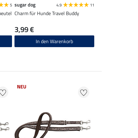
sugar dog
5
4.9
11
beutel
Charm für Hunde Travel Buddy
3,99 €
In den Warenkorb
NEU
50 % + 20 % EXTR