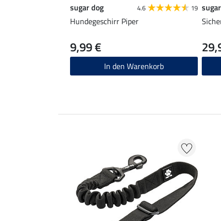
sugar dog
sugar
4.6
19
Hundegeschirr Piper
Siche
9,99 €
29,
In den Warenkorb