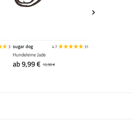
sugar dog
Back on Track
3
4.7
31
Hundeleine Jade
Zugstop-Hunde-Hals
ab 9,99 €
5,56 €
12,90 €
6,95 €
13,90