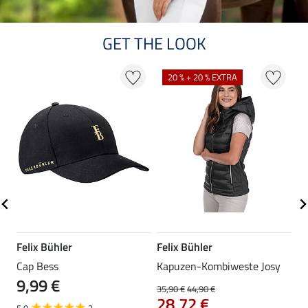
GET THE LOOK
20 % + 20 % EXTRA
Felix Bühler
Felix Bühler
Fe
Cap Bess
Kapuzen-Kombiweste Josy
Po
9,99 €
2
35,90 €
44,90 €
28,72 €
5.0
2
5.