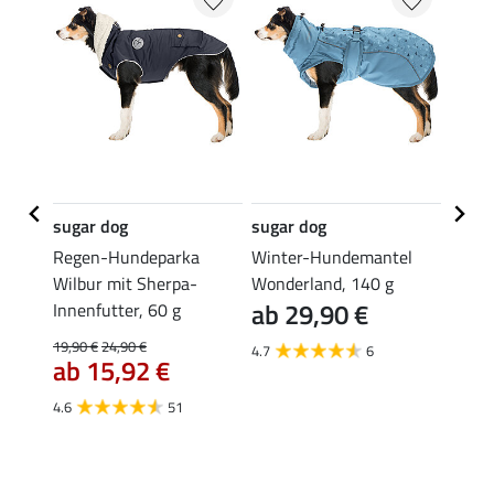
sugar dog
sugar dog
sugar
el
Regen-Hundeparka
Winter-Hundemantel
Softs
Wilbur mit Sherpa-
Wonderland, 140 g
Cruz 
ab 29,90 €
 200 g
Innenfutter, 60 g
Gesch
ab 
19,90 €
24,90 €
4.7
6
ab 15,92 €
4.8
4.6
51