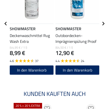
SHOWMASTER
SHOWMASTER
SHO
Deckenwaschmittel Rug
Outdoordecken-
Outd
Wash Extra
Imprägnierspülung Proof
Impr
Conditioner Extra
(44,95 € / 1 l)
(64,50 € / 1 l)
(59,60
8,99 €
12,90 €
14
4.6
37
4.4
24
4.6
In den Warenkorb
In den Warenkorb
KUNDEN KAUFTEN AUCH
20 % + 20 % EXTRA