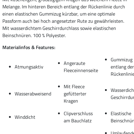
Melange. Im hinteren Bereich entlang der Rückenlinie durch
einen elastischen Gummizug kürzbar, um eine optimale
Passform auch bei hoch angesetzter Rute zu gewährleisten.
Mit wasserdichtem Geschirrdurchlass sowie elastischen
Beinschnüren. 100 % Polyester.
Materialinfos & Features:
Gummizug
Angeraute
Atmungsaktiv
entlang der
Fleeceinnenseite
Rückenlini
Mit Fleece
Wasserdich
Wasserabweisend
gefütterter
Geschirrdu
Kragen
Clipverschluss
Elastische
Winddicht
am Bauchlatz
Beinschnü
Umlaufend