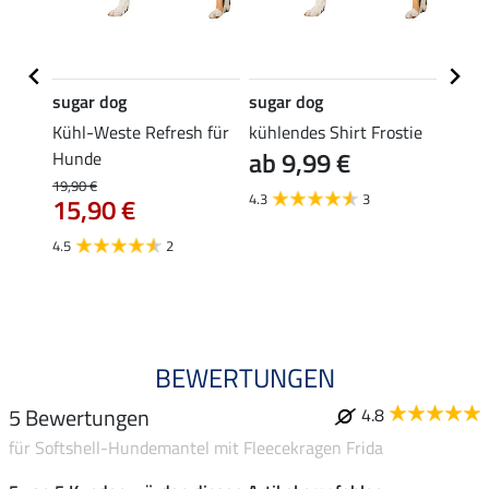
sugar dog
sugar dog
sugar
el
Kühl-Weste Refresh für
kühlendes Shirt Frostie
Hund
ab 9,99 €
g
Hunde
Life 
ab 
19,90 €
4.3
3
15,90 €
4.0
4.5
2
BEWERTUNGEN
5 Bewertungen
4.8
für Softshell-Hundemantel mit Fleecekragen Frida