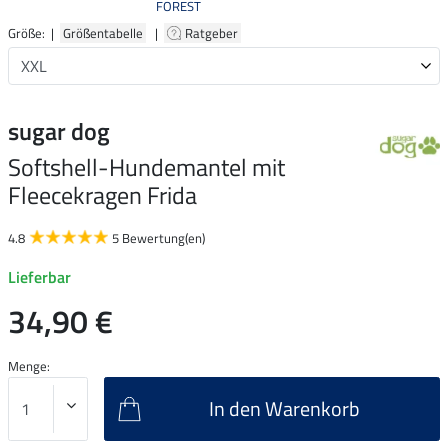
FOREST
Größe: |
Größentabelle
|
Ratgeber
sugar dog
Softshell-Hundemantel mit
Fleecekragen Frida
4.8
5 Bewertung(en)
Lieferbar
34,90 €
Menge:
In den Warenkorb