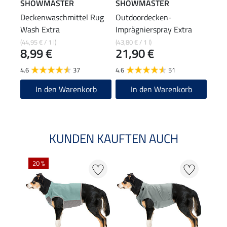
SHOWMASTER
SHOWMASTER
suga
Deckenwaschmittel Rug
Outdoordecken-
Mult
Wash Extra
Imprägnierspray Extra
Soul
19
(44,95 € / 1 l)
(43,80 € / 1 l)
8,99 €
21,90 €
4.0
4.6
37
4.6
51
In den Warenkorb
In den Warenkorb
KUNDEN KAUFTEN AUCH
20 %