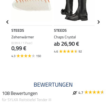
STEEDS
STEEDS
STEE
 CX
Zehenwärmer
Chaps Crystal
Stief
ab 26,90 €
14,
(0,99 € / 1 Paar)
0,99 €
4.6
92
4.6
4.3
150
BEWERTUNGEN
108 Bewertungen
4.7
für SYLKA Reitstiefel Tender III