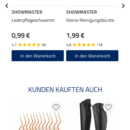
SHOWMASTER
SHOWMASTER
STE
Lederpflegeschwamm
Kleine Reinigungsbürste
Stie
0,99 €
1,99 €
(12,90
12
4.7
90
4.8
118
4.6
In den Warenkorb
In den Warenkorb
KUNDEN KAUFTEN AUCH