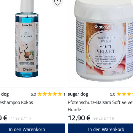
 dog
sugar dog
5.0
1
5.0
eshampoo Kokos
Pfotenschutz-Balsam Soft Velvet
Hunde
9 €
12,90 €
(44,95 € / 1 l)
(99,23 € / 1 l)
In den Warenkorb
In den Warenkorb