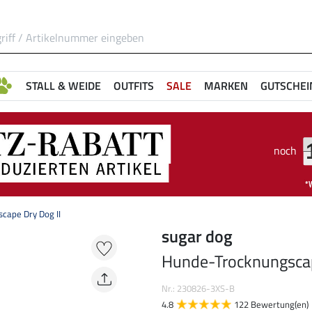
STALL & WEIDE
OUTFITS
SALE
MARKEN
GUTSCHEI
noch
cape Dry Dog II
sugar dog
Hunde-Trocknungscap
Nr.: 230826-3XS-B
4.8
122 Bewertung(en)