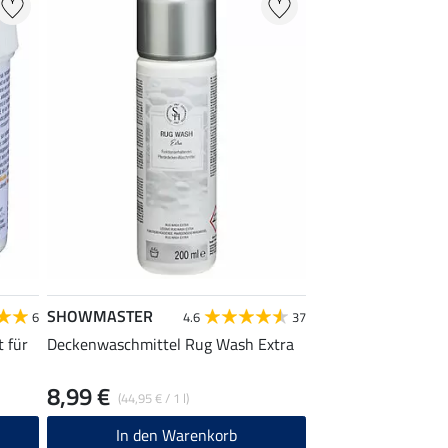
SHOWMASTER
6
4.6
37
 für
Deckenwaschmittel Rug Wash Extra
8,99 €
(44,95 € / 1 l)
In den Warenkorb