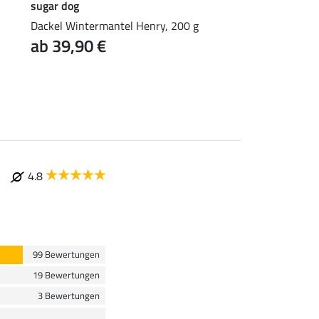
sugar dog
sugar dog
Dackel Wintermantel Henry, 200 g
Dackel Reflexmantel
ab 39,90 €
Fleecefütterung
ab 34,90 €
4.8
99 Bewertungen
19 Bewertungen
3 Bewertungen