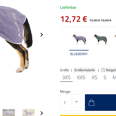
Lieferbar
12,72 €
15,90 €
19,90 €
BLUEBERRY
Größe: |
Größentabelle
|
Ratge
3XS
XXS
XS
S
Menge: