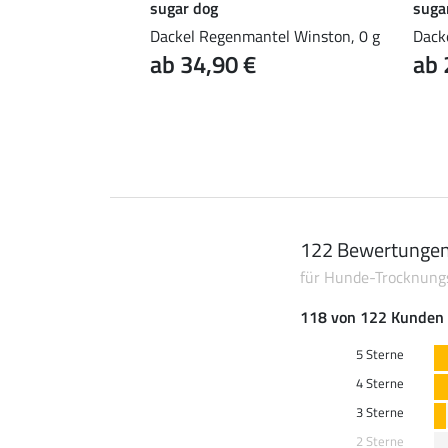
sugar dog
suga
4.7
12
ntel Marlon, 200-
Dackel Regenmantel Winston, 0 g
Dack
ab 34,90 €
ab 
122 Bewertunge
für Hunde-Trocknungs
118 von 122 Kunden 
5 Sterne
4 Sterne
3 Sterne
2 Sterne