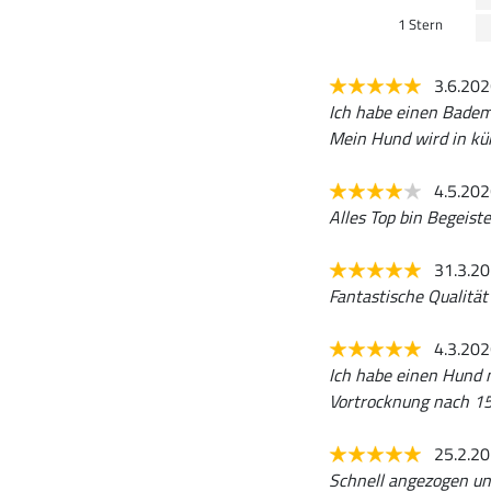
1 Stern
3.6.20
Ich habe einen Badema
Mein Hund wird in kür
4.5.20
Alles Top bin Begeiste
31.3.2
Fantastische Qualität
4.3.20
Ich habe einen Hund m
Vortrocknung nach 15 
25.2.2
Schnell angezogen und