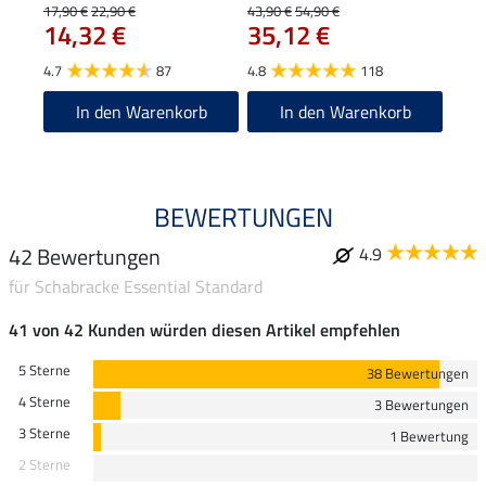
Esse
17,90 €
22,90 €
43,90 €
54,90 €
27,90
14,32 €
35,12 €
22
4.7
87
4.8
118
4.7
In den Warenkorb
In den Warenkorb
BEWERTUNGEN
42 Bewertungen
4.9
für Schabracke Essential Standard
41 von 42 Kunden würden diesen Artikel empfehlen
5 Sterne
38 Bewertungen
4 Sterne
3 Bewertungen
3 Sterne
1 Bewertung
2 Sterne