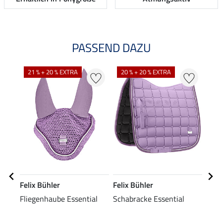
PASSEND DAZU
21 % + 20 % EXTRA
20 % + 20 % EXTRA
20
Felix Bühler
Felix Bühler
Feli
Fliegenhaube Essential
Schabracke Essential
Tedd
Dre