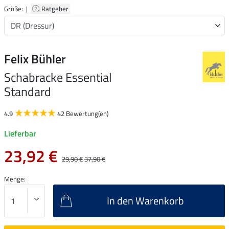
Größe: |
Ratgeber
Felix Bühler
Schabracke Essential
Standard
4.9
42 Bewertung(en)
Lieferbar
23,92 €
29,90 €
37,90 €
Menge:
In den Warenkorb