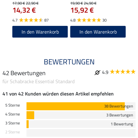
17,90 €
22,90 €
19,90 €
24,90 €
43,90
14,32 €
15,92 €
35
4.7
87
4.8
30
4.8
In den Warenkorb
In den Warenkorb
BEWERTUNGEN
42 Bewertungen
4.9
für Schabracke Essential Standard
41 von 42 Kunden würden diesen Artikel empfehlen
5 Sterne
38 Bewertungen
4 Sterne
3 Bewertungen
3 Sterne
1 Bewertung
2 Sterne