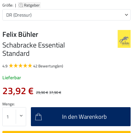
Größe: |
Ratgeber
Felix Bühler
Schabracke Essential
Standard
4.9
42 Bewertung(en)
Lieferbar
23,92 €
29,90 €
37,90 €
Menge:
In den Warenkorb