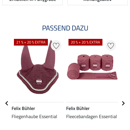
PASSEND DAZU
21 % + 20 % EXTRA
20 % + 20 % EXTRA
20
Felix Bühler
Felix Bühler
Feli
Fliegenhaube Essential
Fleecebandagen Essential
Scha