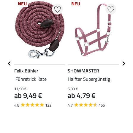
NEU
NEU
NE
Felix Bühler
SHOWMASTER
SHO
Führstrick Kate
Halfter Supergünstig
Anbin
Panik
11,90 €
5,99 €
ab 9,49 €
ab 4,79 €
6,99 €
ab 
4.8
122
4.7
466
4.6