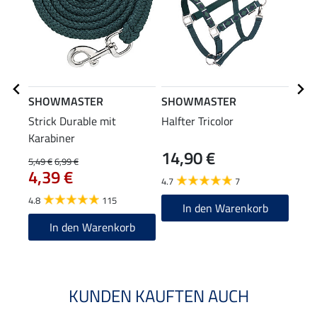
SHOWMASTER
SHOWMASTER
THE
Strick Durable mit
Halfter Tricolor
Flie
Karabiner
Ligh
14,90 €
26
5,49 €
6,99 €
4,39 €
4.7
7
4.4
4.8
115
In den Warenkorb
In den Warenkorb
KUNDEN KAUFTEN AUCH