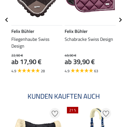
Felix Bühler
Felix Bühler
Feli
Fliegenhaube Swiss
Schabracke Swiss Design
Fun
Design
Swis
(Vor
22,90 €
49,90 €
34,90
ab 17,90 €
ab 39,90 €
ab 
4.9
28
4.9
63
4.8
KUNDEN KAUFTEN AUCH
21 %
25 %