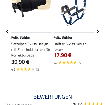
Felix Bühler
Felix Bühler
Felix
s
Sattelpad Swiss Design
Halfter Swiss Design
Anbin
mit Einschubtaschen für
II
22,90 €
17,90 €
Korrekturpads
7,99 €
39,90 €
ab 
4.9
19
4.2
13
5.0
BEWERTUNGEN
5.0