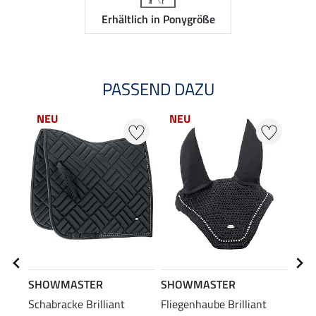
Erhältlich in Ponygröße
PASSEND DAZU
NEU
NEU
NE
SHOWMASTER
SHOWMASTER
SHO
Schabracke Brilliant
Fliegenhaube Brilliant
Halft