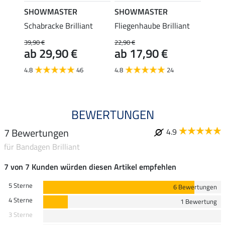
SHOWMASTER
SHOWMASTER
SHO
Schabracke Brilliant
Fliegenhaube Brilliant
Brill
14,
39,90 €
22,90 €
ab 29,90 €
ab 17,90 €
4.8
46
4.8
24
BEWERTUNGEN
7 Bewertungen
4.9
für Bandagen Brilliant
7 von 7 Kunden würden diesen Artikel empfehlen
5 Sterne
6 Bewertungen
4 Sterne
1 Bewertung
3 Sterne