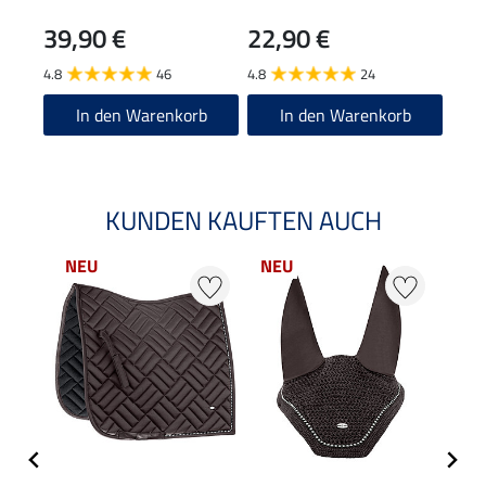
39,90 €
22,90 €
19
4.8
46
4.8
24
4.9
In den Warenkorb
In den Warenkorb
KUNDEN KAUFTEN AUCH
NEU
NEU
NE