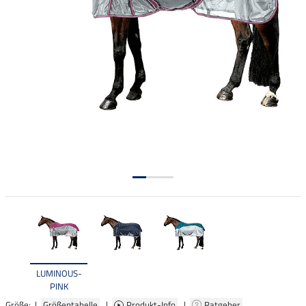
LUMINOUS-
PINK
Größe: |
Größentabelle
|
Produkt-Info
|
Ratgeber