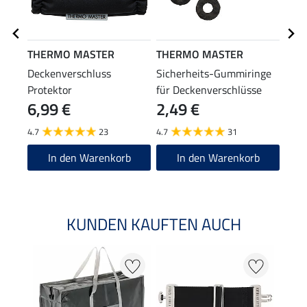
THERMO MASTER
THERMO MASTER
Safe
Deckenverschluss
Sicherheits-Gummiringe
Deck
Protektor
für Deckenverschlüsse
Sich
6,99 €
2,49 €
5,9
Vers
4.7
23
4.7
31
4.9
In den Warenkorb
In den Warenkorb
KUNDEN KAUFTEN AUCH