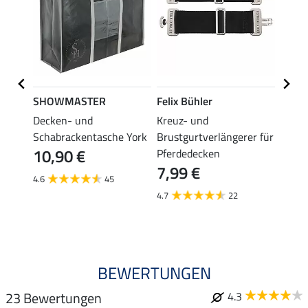
SHOWMASTER
Felix Bühler
THER
en
Decken- und
Kreuz- und
Decke
Schabrackentasche York
Brustgurtverlängerer für
Prote
10,90 €
6,9
Pferdedecken
7,99 €
4.6
45
4.7
4.7
22
BEWERTUNGEN
23 Bewertungen
4.3