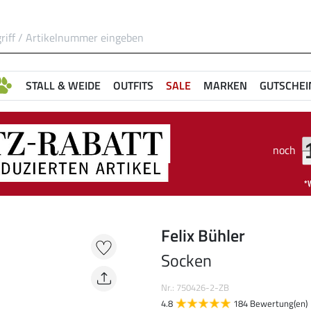
STALL & WEIDE
OUTFITS
SALE
MARKEN
GUTSCHEI
noch
Felix Bühler
Socken
Nr.: 750426-2-ZB
4.8
184 Bewertung(en)