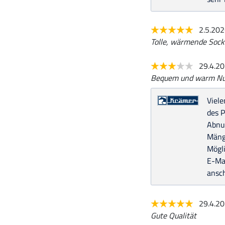
2.5.20
Tolle, wärmende Sock
29.4.2
Bequem und warm Nutz
Viel
des P
Abnut
Mänge
Mögli
E-Ma
ansc
29.4.2
Gute Qualität