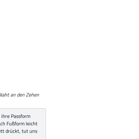
e Naht an den Zehen
d ihre Passform
ach Fußform leicht
t drückt, tut uns