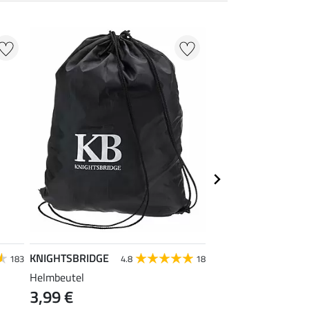
KNIGHTSBRIDGE
Krämer
183
4.8
18
5
Helmbeutel
Tragetasche Groß
3,99 €
0,99 €