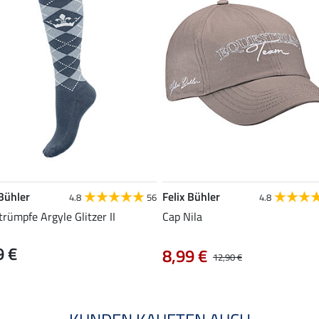
 Bühler
Felix Bühler
4.8
56
4.8
trümpfe Argyle Glitzer II
Cap Nila
9 €
8,99 €
12,90 €