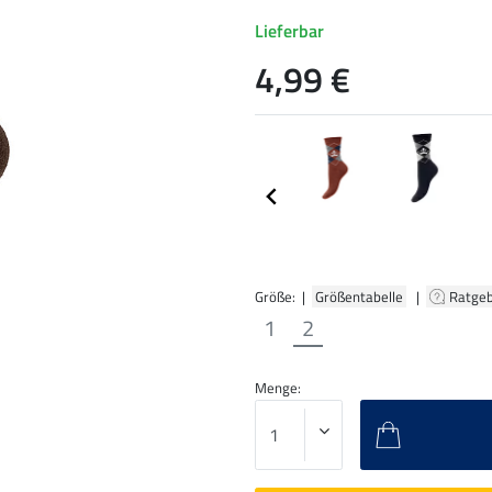
Lieferbar
4,99 €
Größe: |
Größentabelle
|
Ratge
1
2
Menge: