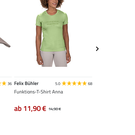
Felix Bühler
Felix Bühler
36
5.0
68
Funktions-T-Shirt Anna
Funktions-Poloshirt
ab 11,90 €
12,72 €
14,90 €
15,90 €
1