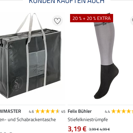
KUNDEN KAUFTEN AUCH
20 % + 20 % EXTRA
WMASTER
Felix Bühler
4.6
45
4.4
en- und Schabrackentasche
Stiefelkniestrümpfe
3,19 €
3,99 €
4,99 €