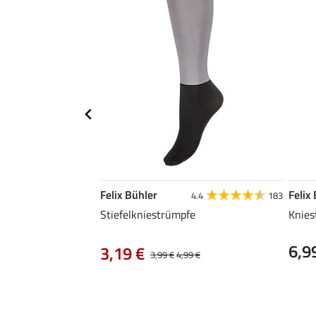
Felix Bühler
Felix
4.4
183
Stiefelkniestrümpfe
Knies
6,9
3,19 €
3,99 €
4,99 €