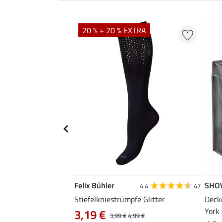
EXTRA
20 % + 20 % EXTRA
Felix Bühler
SHO
4.6
27
4.4
47
Halstuch Roaming
Stiefelkniestrümpfe Glitter
Deck
York
3,19 €
99 €
8,99 €
3,99 €
4,99 €