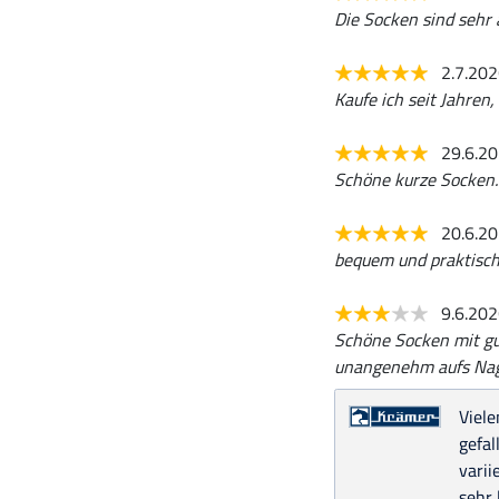
Die Socken sind sehr
2.7.20
Kaufe ich seit Jahren
29.6.2
Schöne kurze Socken. 
20.6.2
bequem und praktisc
9.6.20
Schöne Socken mit gut
unangenehm aufs Nage
Viele
gefal
varii
sehr 