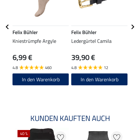
Felix Bühler
Felix Bühler
Feli
Kniestrümpfe Argyle
Ledergürtel Camila
Funk
Laila
6,99 €
39,90 €
16,90
13
4.8
460
4.8
12
5.0
In den Warenkorb
In den Warenkorb
KUNDEN KAUFTEN AUCH
40 %
20 %