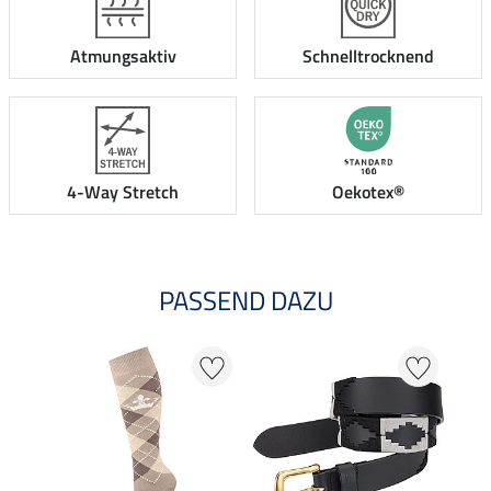
Atmungsaktiv
Schnelltrocknend
4-Way Stretch
Oekotex®
PASSEND DAZU
32