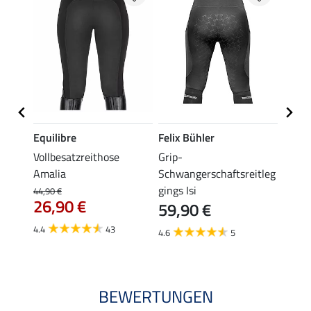
Equilibre
Felix Bühler
Equil
se
Vollbesatzreithose
Grip-
Grip-
Amalia
Schwangerschaftsreitleg
Isabel
gings Isi
44,90 €
49,90 
26,90 €
59,90 €
ab 
4.4
43
4.6
5
4.8
BEWERTUNGEN