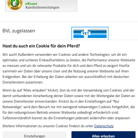
BVL zugelassen
Hast du auch ein Cookie für dein Pferd?
Wir auch! Außerdem verwenden wir Cookies und andere Technologien, um dir ein
optimales und sicheres Einkaufserlebnis zu bieten, die Performance unserer Webseite
Zustellung durch
zu messen und um dir relevante Produkte für dich und dein Pferd zu zeigen! Hierfür
sammeln wir Daten über unsere User und die Nutzung unserer Webseite auf ihren
Endgeräten. Bei der Erhebung der Daten arbeiten wir ausschließlich mit deutschen
Sicher bezahlen mit
Dienstleistern zusammen.
Wenn du auf "Alles erlauben" klickst, bist du mit der Verwendung von Cookies und der
damit verbundenen Verarbeitung deiner Daten sowie mit der Weitergabe der Daten an
Rechnung
Vorkasse
unsere Dienstleister einverstanden. Klickst du in den Einstellungen auf "Nur
Notwendige", wird dein Besuch nur mit zwingend notwendigen Cookies fortgeführt, die
für den reibungslosen Betrieb unserer Webseite unbedingt erforderlich sind.
Impressum
Selbstverständlich kannst du die Einstellungen jederzeit widerrufen oder anpassen.
Weitere Informationen zu unseren Cookies findest du unter
Datenschutz
.
Letzte Aktualisierung am 08.08.2026 um 14:33
Alle Preise in Euro inkl. MwSt. zzgl.
Versandkosten
Einstellungen
Alles erlauben