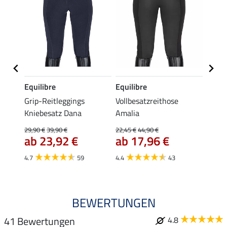
Equilibre
Equilibre
Felix
se
Grip-Reitleggings
Vollbesatzreithose
Grip-
Kniebesatz Dana
Amalia
Schwa
gings 
29,90 €
39,90 €
22,45 €
44,90 €
59,
ab 23,92 €
ab 17,96 €
4.6
4.7
59
4.4
43
BEWERTUNGEN
41 Bewertungen
4.8