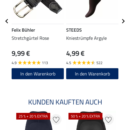
Felix Bühler
STEEDS
Feli
Stretchgürtel Rose
Kniestrümpfe Argyle
Knie
9,99 €
4,99 €
6,9
4.9
113
4.5
522
4.9
In den Warenkorb
In den Warenkorb
KUNDEN KAUFTEN AUCH
25 % + 20 % EXTRA
50 % + 20 % EXTRA