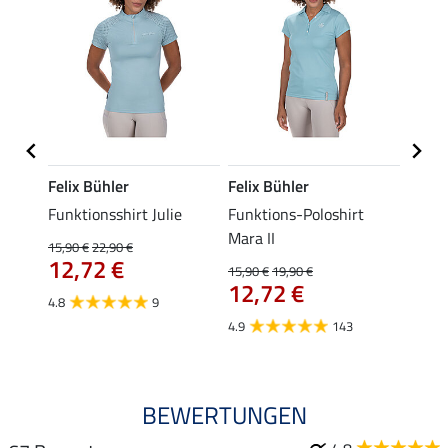
Felix Bühler
Felix Bühler
STON
s-
Funktionsshirt Julie
Funktions-Poloshirt
Ladie
ycle
Mara II
15,90 €
22,90 €
11,90 
12,72 €
9,5
15,90 €
19,90 €
12,72 €
4.8
9
4.8
4.9
143
BEWERTUNGEN