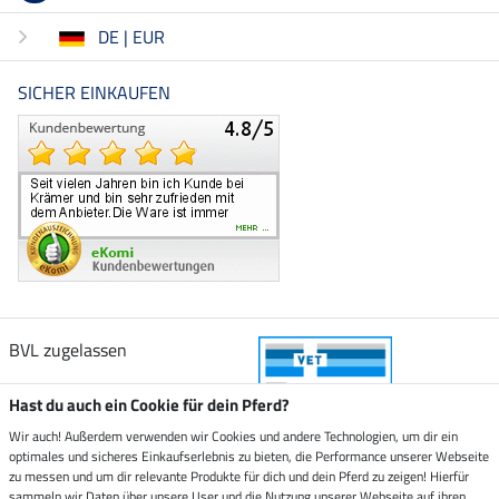
DE | EUR
SICHER EINKAUFEN
BVL zugelassen
Hast du auch ein Cookie für dein Pferd?
Wir auch! Außerdem verwenden wir Cookies und andere Technologien, um dir ein
optimales und sicheres Einkaufserlebnis zu bieten, die Performance unserer Webseite
Zustellung durch
zu messen und um dir relevante Produkte für dich und dein Pferd zu zeigen! Hierfür
sammeln wir Daten über unsere User und die Nutzung unserer Webseite auf ihren