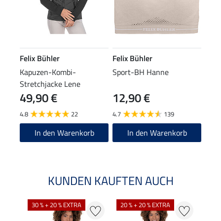
Felix Bühler
Felix Bühler
Kapuzen-Kombi-
Sport-BH Hanne
Stretchjacke Lene
49,90 €
12,90 €
4.8
22
4.7
139
In den Warenkorb
In den Warenkorb
KUNDEN KAUFTEN AUCH
30 % + 20 % EXTRA
20 % + 20 % EXTRA
20 %