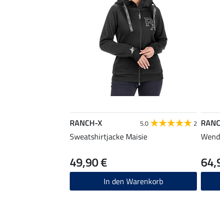
RANCH-X
RANC
5.0
2
Sweatshirtjacke Maisie
Wend
49,90 €
64,
In den Warenkorb