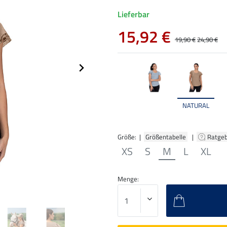
Lieferbar
15,92 €
19,90 €
24,90 €
NATURAL
Größe: |
Größentabelle
|
Ratge
XS
S
M
L
XL
Menge: