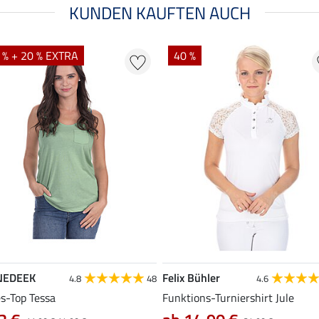
KUNDEN KAUFTEN AUCH
 % + 20 % EXTRA
40 %
NEDEEK
Felix Bühler
4.8
48
4.6
es-Top Tessa
Funktions-Turniershirt Jule