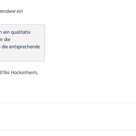
gendwie ein
 ein qualitativ
r die
n die entsprechende
 68764 Hockenheim,