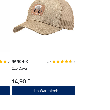
RANCH-X
2
4.7
3
Cap Dawn
14,90 €
In den Warenkorb