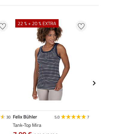
22 % + 20 % EXTRA
22 %
Felix Bühler
STEEDS
30
5.0
7
Tank-Top Mira
Funktions-Zipshirt E