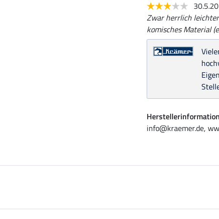
30.5.2
Zwar herrlich leichte
komisches Material (e
Viele
hochw
Eige
Stell
Herstellerinformatio
info@kraemer.de, ww