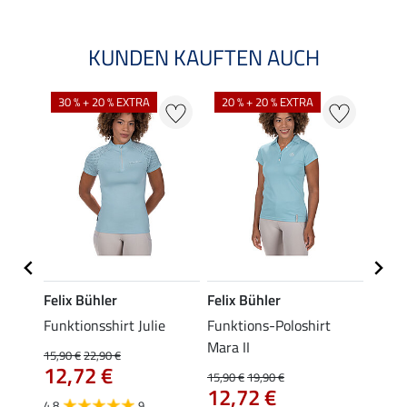
KUNDEN KAUFTEN AUCH
30 % + 20 % EXTRA
20 % + 20 % EXTRA
20 %
Felix Bühler
Felix Bühler
STON
s-
Funktionsshirt Julie
Funktions-Poloshirt
Ladie
ycle
Mara II
15,90 €
22,90 €
11,90 
12,72 €
9,5
15,90 €
19,90 €
12,72 €
4.8
9
4.8