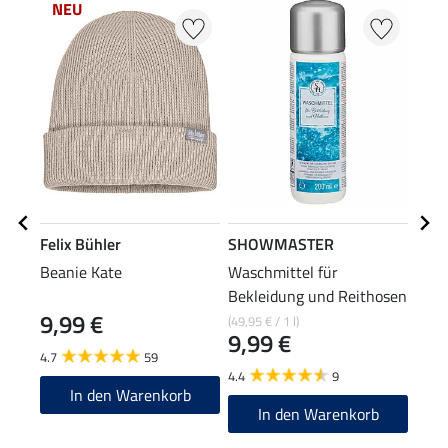
NEU
Felix Bühler
SHOWMASTER
Feli
Beanie Kate
Waschmittel für
Zip-
Bekleidung und Reithosen
Lang
9,99 €
24
(49,95 € / 1 l)
9,99 €
4.7
59
4.8
4.4
9
In den Warenkorb
In den Warenkorb