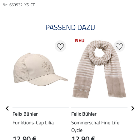
Nr.: 653532-XS-CF
PASSEND DAZU
NEU
25
Felix Bühler
Felix Bühler
Feli
Funktions-Cap Lilia
Sommerschal Fine Life
Grip
Cycle
12,90 €
12,90 €