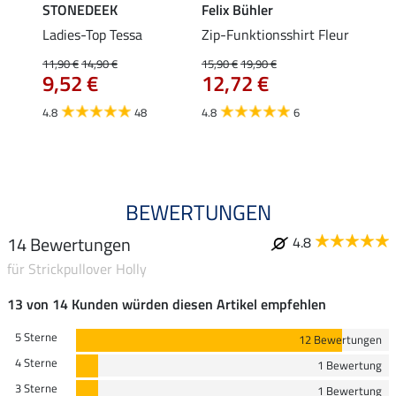
STONEDEEK
Felix Bühler
Felix
s-
Ladies-Top Tessa
Zip-Funktionsshirt Fleur
Funkt
ycle
Jule
11,90 €
14,90 €
15,90 €
19,90 €
9,52 €
12,72 €
24,90 
ab 
4.8
48
4.8
6
4.6
BEWERTUNGEN
14 Bewertungen
4.8
für Strickpullover Holly
13 von 14 Kunden würden diesen Artikel empfehlen
5 Sterne
12 Bewertungen
4 Sterne
1 Bewertung
3 Sterne
1 Bewertung